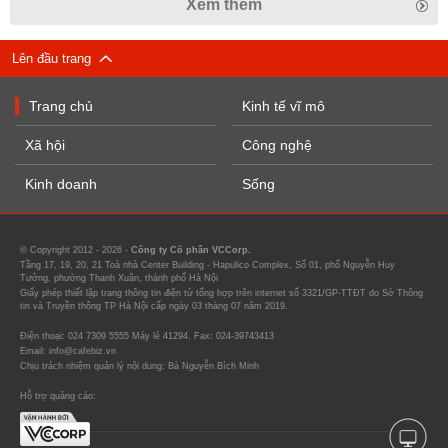
Xem thêm
Lên đầu trang
Trang chủ
Kinh tế vĩ mô
Xã hội
Công nghệ
Kinh doanh
Sống
© Copyright 2012 - 2026 -
Công ty Cổ phần VCCorp.
Tầng 17, 19, 20, 21 Toà nhà Center Building - Hapulico Complex, Số 01, phố Nguyễn Huy
Tưởng, phường Thanh Xuân, thành phố Hà Nội
Giấy phép thiết lập trang thông tin điện tử tổng hợp trên internet số 3321/GP-TTĐT do Sở Thông
tin và Truyền thông TP Hà Nội cấp ngày 03 tháng 07 năm 2019.
Điện thoại: 024 7309 5555 Máy lẻ 41294. Fax: 024-39743413
Email: info@cafebiz.vn
Chịu trách nhiệm quản lý nội dung: Bà Nguyễn Bích Minh
Hỗ trợ quảng cáo: