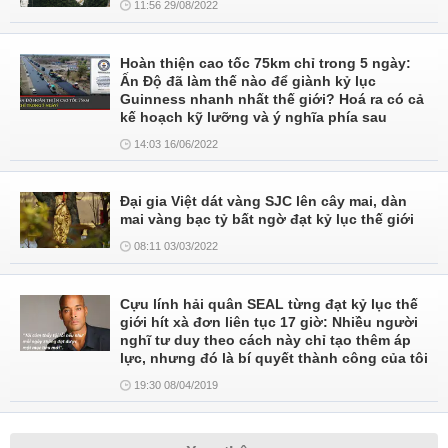
11:56 29/08/2022
Hoàn thiện cao tốc 75km chỉ trong 5 ngày:
Ấn Độ đã làm thế nào để giành kỷ lục
Guinness nhanh nhất thế giới? Hoá ra có cả
kế hoạch kỹ lưỡng và ý nghĩa phía sau
14:03 16/06/2022
Đại gia Việt dát vàng SJC lên cây mai, dàn
mai vàng bạc tỷ bất ngờ đạt kỷ lục thế giới
08:11 03/03/2022
Cựu lính hải quân SEAL từng đạt kỷ lục thế
giới hít xà đơn liên tục 17 giờ: Nhiều người
nghĩ tư duy theo cách này chỉ tạo thêm áp
lực, nhưng đó là bí quyết thành công của tôi
19:30 08/04/2019