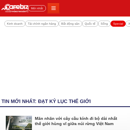
Đọc nhiều
Mới nhất
Kinh doanh
Tài chính ngân hàng
Bất động sản
Quốc tế
Sống
Special
X
TIN MỚI NHẤT: ĐẠT KỶ LỤC THẾ GIỚI
Mãn nhãn với cây cầu kính đi bộ dài nhất
thế giới hùng vĩ giữa núi rừng Việt Nam