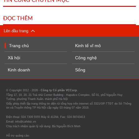
TIN CÙNG CHUYÊN MỤC
ĐỌC THÊM
Lên đầu trang
Trang chủ
Kinh tế vĩ mô
Xã hội
Công nghệ
Kinh doanh
Sống
© Copyright 2012 - 2026 -
Công ty Cổ phần VCCorp.
Tầng 17, 19, 20, 21 Toà nhà Center Building - Hapulico Complex, Số 01, phố Nguyễn Huy
Tưởng, phường Thanh Xuân, thành phố Hà Nội
Giấy phép thiết lập trang thông tin điện tử tổng hợp trên internet số 3321/GP-TTĐT do Sở Thông
tin và Truyền thông TP Hà Nội cấp ngày 03 tháng 07 năm 2019.
Điện thoại: 024 7309 5555 Máy lẻ 41294. Fax: 024-39743413
Email: info@cafebiz.vn
Chịu trách nhiệm quản lý nội dung: Bà Nguyễn Bích Minh
Hỗ trợ quảng cáo: