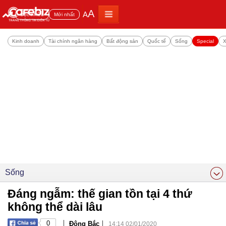
A
A
Đọc nhiều
Mới nhất
Kinh doanh
Tài chính ngân hàng
Bất động sản
Quốc tế
Sống
Special
X
Sống
Đáng ngẫm: thế gian tồn tại 4 thứ
không thể dài lâu
|
|
0
Đông Bắc
14:14 02/01/2020