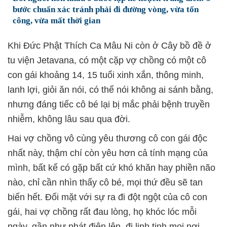
bước chuẩn xác tránh phải đi đường vòng, vừa tốn
công, vừa mất thời gian
Khi Đức Phật Thích Ca Mâu Ni còn ở Cây bồ đề ở
tu viện Jetavana, có một cặp vợ chồng có một cô
con gái khoảng 14, 15 tuổi xinh xắn, thông minh,
lanh lợi, giỏi ăn nói, có thể nói không ai sánh bằng,
nhưng đáng tiếc cô bé lại bị mắc phải bệnh truyền
nhiễm, không lâu sau qua đời.
Hai vợ chồng vô cùng yêu thương cô con gái độc
nhất này, thậm chí còn yêu hơn cả tính mạng của
mình, bất kể có gặp bất cứ khó khăn hay phiền não
nào, chỉ cần nhìn thấy cô bé, mọi thứ đều sẽ tan
biến hết. Đối mặt với sự ra đi đột ngột của cô con
gái, hai vợ chồng rất đau lòng, họ khóc lóc mỗi
ngày, gần như phát điên lên, đi linh tinh mọi nơi.