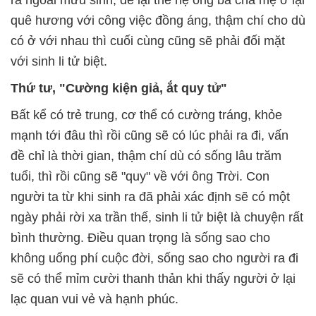
ra ngoài mưu sinh, để lại thế hệ ông bà cha mẹ ở lại
quê hương với công việc đồng áng, thậm chí cho dù
có ở với nhau thì cuối cùng cũng sẽ phải đối mặt
với sinh li tử biệt.
Thứ tư, "Cường kiện giả, ắt quy tử"
Bất kể có trẻ trung, cơ thể có cường tráng, khỏe
mạnh tới đâu thì rồi cũng sẽ có lúc phải ra đi, vấn
đề chỉ là thời gian, thậm chí dù có sống lâu trăm
tuổi, thì rồi cũng sẽ "quy" về với ông Trời. Con
người ta từ khi sinh ra đã phải xác định sẽ có một
ngày phải rời xa trần thế, sinh li tử biệt là chuyện rất
bình thường. Điều quan trọng là sống sao cho
không uổng phí cuộc đời, sống sao cho người ra đi
sẽ có thể mỉm cười thanh thản khi thấy người ở lại
lạc quan vui vẻ và hạnh phúc.