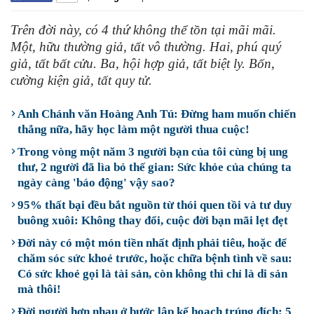
Trên đời này, có 4 thứ không thể tồn tại mãi mãi.
Một, hữu thường giả, tất vô thường. Hai, phú quý
giả, tất bất cửu. Ba, hội hợp giả, tất biệt ly. Bốn,
cường kiện giả, tất quy tử.
Anh Chánh văn Hoàng Anh Tú: Đừng ham muốn chiến
thắng nữa, hãy học làm một người thua cuộc!
Trong vòng một năm 3 người bạn của tôi cùng bị ung
thư, 2 người đã lìa bỏ thế gian: Sức khỏe của chúng ta
ngày càng 'báo động' vậy sao?
95% thất bại đều bắt nguồn từ thói quen tồi và tư duy
buông xuôi: Không thay đổi, cuộc đời bạn mãi lẹt đẹt
Đời này có một món tiền nhất định phải tiêu, hoặc để
chăm sóc sức khoẻ trước, hoặc chữa bệnh tình về sau:
Có sức khoẻ gọi là tài sản, còn không thì chỉ là di sản
mà thôi!
Đời người hơn nhau ở bước lập kế hoạch trúng đích: 5