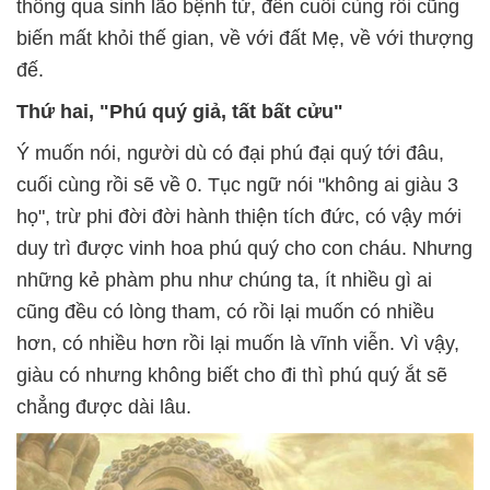
thông qua sinh lão bệnh tử, đến cuối cùng rồi cũng
biến mất khỏi thế gian, về với đất Mẹ, về với thượng
đế.
Thứ hai, "Phú quý giả, tất bất cửu"
Ý muốn nói, người dù có đại phú đại quý tới đâu,
cuối cùng rồi sẽ về 0. Tục ngữ nói "không ai giàu 3
họ", trừ phi đời đời hành thiện tích đức, có vậy mới
duy trì được vinh hoa phú quý cho con cháu. Nhưng
những kẻ phàm phu như chúng ta, ít nhiều gì ai
cũng đều có lòng tham, có rồi lại muốn có nhiều
hơn, có nhiều hơn rồi lại muốn là vĩnh viễn. Vì vậy,
giàu có nhưng không biết cho đi thì phú quý ắt sẽ
chẳng được dài lâu.