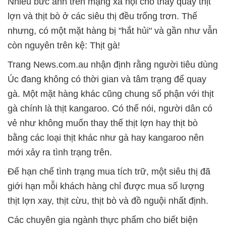
Nhiều bức ảnh trên mạng xã hội cho thấy quầy thịt
lợn và thịt bò ở các siêu thị đều trống trơn. Thế
nhưng, có một mặt hàng bị "hắt hủi" và gần như vẫn
còn nguyên trên kệ: Thịt gà!
Trang News.com.au nhận định rằng người tiêu dùng
Úc đang không có thời gian và tâm trạng để quay
gà. Một mặt hàng khác cũng chung số phận với thịt
gà chính là thịt kangaroo. Có thể nói, người dân có
vẻ như không muốn thay thế thịt lợn hay thịt bò
bằng các loại thịt khác như gà hay kangaroo nên
mới xảy ra tình trạng trên.
Để hạn chế tình trạng mua tích trữ, một siêu thị đã
giới hạn mỗi khách hàng chỉ được mua số lượng
thịt lợn xay, thịt cừu, thịt bò và đồ nguội nhất định.
Các chuyên gia ngành thực phẩm cho biết biện