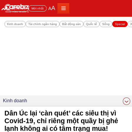
A
A
Đọc nhiều
Mới nhất
Kinh doanh
Tài chính ngân hàng
Bất động sản
Quốc tế
Sống
Special
X
Kinh doanh
Dân Úc lại ‘càn quét’ các siêu thị vì
Covid-19, chỉ riêng một quầy bị ghẻ
lạnh không ai có tâm trạng mua!