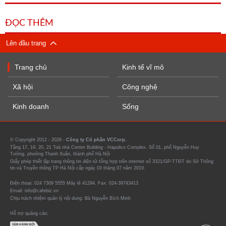
ĐỌC THÊM
Lên đầu trang
Trang chủ
Kinh tế vĩ mô
Xã hội
Công nghệ
Kinh doanh
Sống
© Copyright 2012 - 2026 -
Công ty Cổ phần VCCorp.
Tầng 17, 19, 20, 21 Toà nhà Center Building - Hapulico Complex, Số 01, phố Nguyễn Huy
Tưởng, phường Thanh Xuân, thành phố Hà Nội
Giấy phép thiết lập trang thông tin điện tử tổng hợp trên internet số 3321/GP-TTĐT do Sở Thông
tin và Truyền thông TP Hà Nội cấp ngày 03 tháng 07 năm 2019.
Điện thoại: 024 7309 5555 Máy lẻ 41294. Fax: 024-39743413
Email: info@cafebiz.vn
Chịu trách nhiệm quản lý nội dung: Bà Nguyễn Bích Minh
Hỗ trợ quảng cáo: