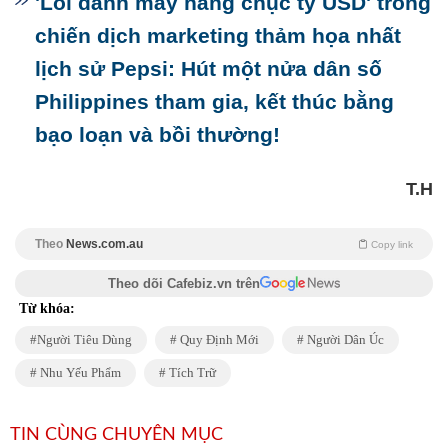
'Lỗi đánh máy hàng chục tỷ USD' trong
chiến dịch marketing thảm họa nhất
lịch sử Pepsi: Hút một nửa dân số
Philippines tham gia, kết thúc bằng
bạo loạn và bồi thường!
T.H
Theo
News.com.au
Copy link
Theo dõi Cafebiz.vn trên
Từ khóa:
Người Tiêu Dùng
Quy Định Mới
Người Dân Úc
Nhu Yếu Phẩm
Tích Trữ
TIN CÙNG CHUYÊN MỤC