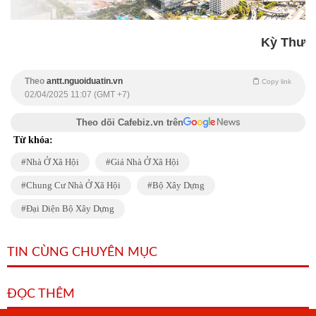
Kỳ Thư
Theo
antt.nguoiduatin.vn
Copy link
02/04/2025 11:07 (GMT +7)
Theo dõi Cafebiz.vn trên
Từ khóa:
Nhà Ở Xã Hội
Giá Nhà Ở Xã Hội
Chung Cư Nhà Ở Xã Hội
Bộ Xây Dựng
Đại Diện Bộ Xây Dựng
TIN CÙNG CHUYÊN MỤC
ĐỌC THÊM