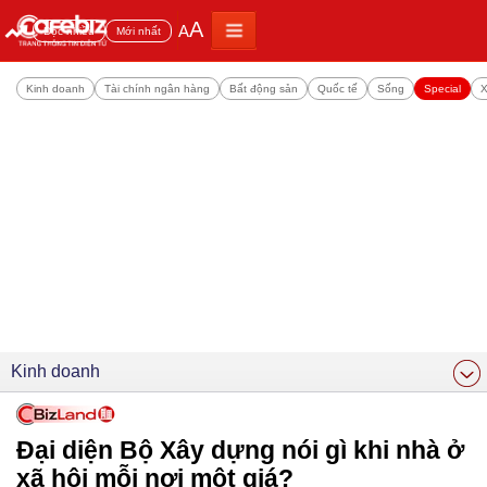
A
A
Đọc nhiều
Mới nhất
Kinh doanh
Tài chính ngân hàng
Bất động sản
Quốc tế
Sống
Special
X
Kinh doanh
Đại diện Bộ Xây dựng nói gì khi nhà ở
xã hội mỗi nơi một giá?