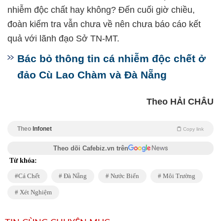
nhiễm độc chất hay không? Đến cuối giờ chiều,
đoàn kiểm tra vẫn chưa về nên chưa báo cáo kết
quả với lãnh đạo Sở TN-MT.
Bác bỏ thông tin cá nhiễm độc chết ở
đảo Cù Lao Chàm và Đà Nẵng
Theo HẢI CHÂU
Theo
Infonet
Copy link
Theo dõi Cafebiz.vn trên
Từ khóa:
Cá Chết
Đà Nẵng
Nước Biển
Môi Trường
Xét Nghiệm