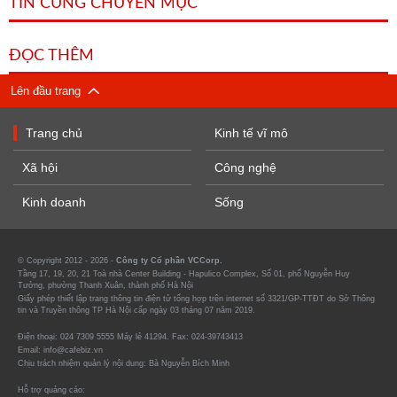
TIN CÙNG CHUYÊN MỤC
ĐỌC THÊM
Lên đầu trang
Trang chủ
Kinh tế vĩ mô
Xã hội
Công nghệ
Kinh doanh
Sống
© Copyright 2012 - 2026 -
Công ty Cổ phần VCCorp.
Tầng 17, 19, 20, 21 Toà nhà Center Building - Hapulico Complex, Số 01, phố Nguyễn Huy
Tưởng, phường Thanh Xuân, thành phố Hà Nội
Giấy phép thiết lập trang thông tin điện tử tổng hợp trên internet số 3321/GP-TTĐT do Sở Thông
tin và Truyền thông TP Hà Nội cấp ngày 03 tháng 07 năm 2019.
Điện thoại: 024 7309 5555 Máy lẻ 41294. Fax: 024-39743413
Email: info@cafebiz.vn
Chịu trách nhiệm quản lý nội dung: Bà Nguyễn Bích Minh
Hỗ trợ quảng cáo: