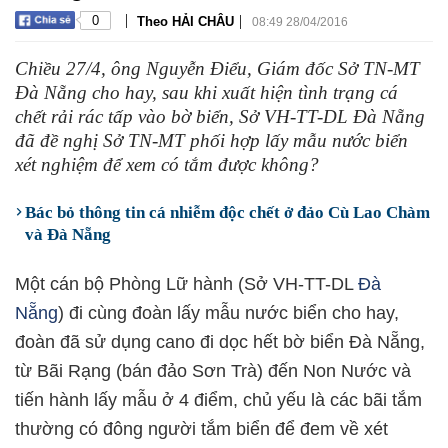
|
|
0
Theo HẢI CHÂU
08:49 28/04/2016
Chiều 27/4, ông Nguyễn Điểu, Giám đốc Sở TN-MT
Đà Nẵng cho hay, sau khi xuất hiện tình trạng cá
chết rải rác tấp vào bờ biển, Sở VH-TT-DL Đà Nẵng
đã đề nghị Sở TN-MT phối hợp lấy mẫu nước biển
xét nghiệm để xem có tắm được không?
Bác bỏ thông tin cá nhiễm độc chết ở đảo Cù Lao Chàm
và Đà Nẵng
Một cán bộ Phòng Lữ hành (Sở VH-TT-DL
Đà
Nẵng
) đi cùng đoàn lấy mẫu nước biển cho hay,
đoàn đã sử dụng cano đi dọc hết bờ biển Đà Nẵng,
từ Bãi Rạng (bán đảo Sơn Trà) đến Non Nước và
tiến hành lấy mẫu ở 4 điểm, chủ yếu là các bãi tắm
thường có đông người tắm biển để đem về xét