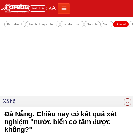
A
A
Đọc nhiều
Mới nhất
Kinh doanh
Tài chính ngân hàng
Bất động sản
Quốc tế
Sống
Special
X
Xã hội
Đà Nẵng: Chiều nay có kết quả xét
nghiệm "nước biển có tắm được
không?"