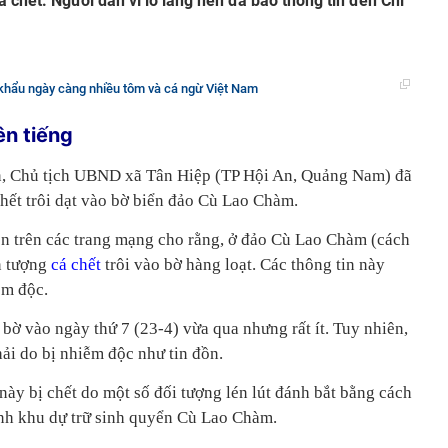
á chết. Người dân vì lo lắng nên đã báo thông tin đến Chi
hẩu ngày càng nhiều tôm và cá ngừ Việt Nam
n tiếng
, Chủ tịch UBND xã Tân Hiệp (TP Hội An, Quảng Nam) đã
chết trôi dạt vào bờ biển đảo Cù Lao Chàm.
iện trên các trang mạng cho rằng, ở đảo Cù Lao Chàm (cách
n tượng
cá chết
trôi vào bờ hàng loạt. Các thông tin này
ễm độc.
o bờ vào ngày thứ 7 (23-4) vừa qua nhưng rất ít. Tuy nhiên,
ải do bị nhiễm độc như tin đồn.
này bị chết do một số đối tượng lén lút đánh bắt bằng cách
nh khu dự trữ sinh quyển Cù Lao Chàm.