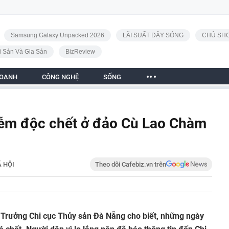
Samsung Galaxy Unpacked 2026
LÃI SUẤT DẬY SÓNG
CHỦ SHO
i Sản Và Gia Sản
BizReview
DOANH
CÔNG NGHỆ
SỐNG
hiễm độc chết ở đảo Cù Lao Chàm
 HỘI
Theo dõi Cafebiz.vn trên
Trưởng Chi cục Thủy sản Đà Nẵng cho biết, những ngày