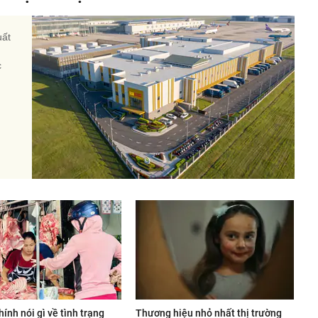
uất
c
hính nói gì về tình trạng
Thương hiệu nhỏ nhất thị trường