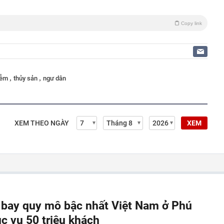
Copy link
,
,
iễm
thủy sản
ngư dân
XEM THEO NGÀY
XEM
y bay quy mô bậc nhất Việt Nam ở Phú
c vụ 50 triệu khách