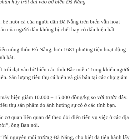
phân hủy trôi dạt vào bờ biển Đà Nẵng
, bè nuôi cá của người dân Đà Nẵng trên biển vẫn hoạt
sản của người dân không bị chết hay có dấu hiệu bất
riển nông thôn Đà Nẵng, hơn 1681 phương tiện hoạt động
nh bắt.
ết trôi dạt vào bờ biển các tỉnh Bắc miền Trung khiến người
iển. Sản lượng tiêu thụ cá biển và giá bán tại các chợ giảm
 máy hiện giảm 10.000 – 15.000 đồng/kg so với trước đây.
tiêu thụ sản phẩm do ảnh hưởng sự cố ở các tỉnh bạn.
c cơ quan liên quan để theo dõi diễn tiến vụ việc ở các địa
hời”, ông Ban nói.
Tài nguyên môi trường Đà Nẵng, cho biết đã tiến hành lấy