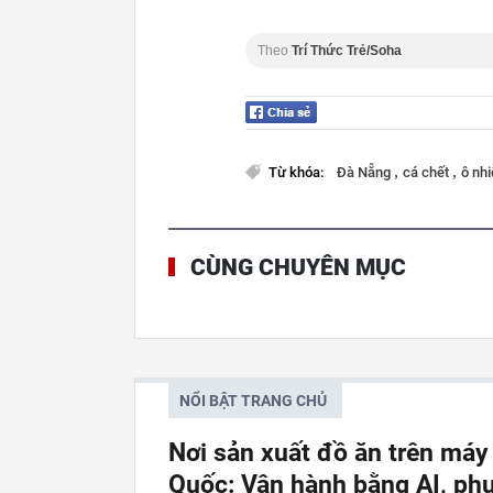
Theo
Trí Thức Trẻ/Soha
,
,
Từ khóa:
Đà Nẵng
cá chết
ô nh
CÙNG CHUYÊN MỤC
NỔI BẬT TRANG CHỦ
Nơi sản xuất đồ ăn trên má
Quốc: Vận hành bằng AI, phụ