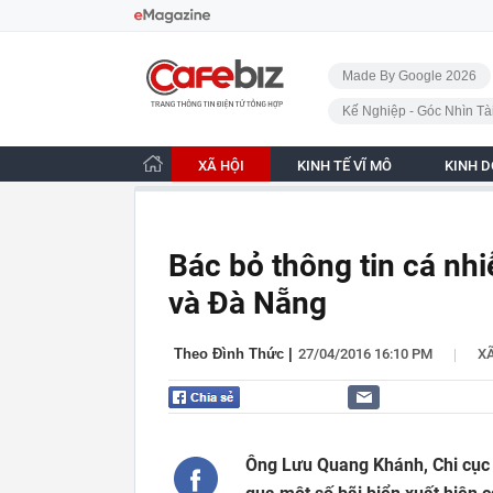
Bỏ qua điều hướng
CafeBiz - Trang chủ
Made By Google 2026
Kế Nghiệp - Góc Nhìn Tà
XÃ HỘI
KINH TẾ VĨ MÔ
KINH 
Bác bỏ thông tin cá n
và Đà Nẵng
|
Theo Đình Thức
|
27/04/2016 16:10 PM
XÃ
Ông Lưu Quang Khánh, Chi cục 