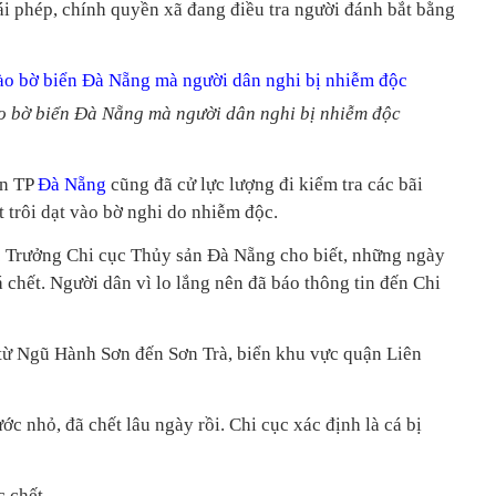
ái phép, chính quyền xã đang điều tra người đánh bắt bằng
ào bờ biển Đà Nẵng mà người dân nghi bị nhiễm độc
ản TP
Đà Nẵng
cũng đã cử lực lượng đi kiểm tra các bãi
t trôi dạt vào bờ nghi do nhiễm độc.
Trưởng Chi cục Thủy sản Đà Nẵng cho biết, những ngày
á chết. Người dân vì lo lắng nên đã báo thông tin đến Chi
 từ Ngũ Hành Sơn đến Sơn Trà, biển khu vực quận Liên
ớc nhỏ, đã chết lâu ngày rồi. Chi cục xác định là cá bị
 chết.