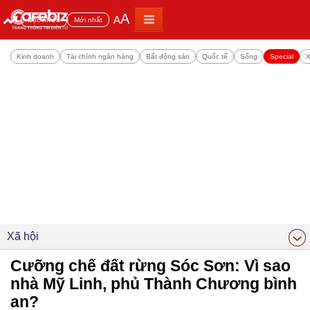
A
A
Đọc nhiều
Mới nhất
Kinh doanh
Tài chính ngân hàng
Bất động sản
Quốc tế
Sống
Special
X
Xã hội
Cưỡng chế đất rừng Sóc Sơn: Vì sao
nhà Mỹ Linh, phủ Thành Chương bình
an?