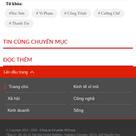
Từ khóa:
Sóc Sơn
Vi Phạm
Công Trình
Cưỡng Chế
Thanh Tra
TIN CÙNG CHUYÊN MỤC
ĐỌC THÊM
Lên đầu trang
Trang chủ
Kinh tế vĩ mô
Xã hội
Công nghệ
Kinh doanh
Sống
© Copyright 2012 - 2026 -
Công ty Cổ phần VCCorp.
Tầng 17, 19, 20, 21 Toà nhà Center Building - Hapulico Complex, Số 01, phố Nguyễn Huy