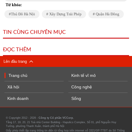
Từ khóa:
Thủ Đô Hà Nội
Xây Dựng Trái Phép
Quận Hà Đông
TIN CÙNG CHUYÊN MỤC
ĐỌC THÊM
Lên đầu trang
Trang chủ
Kinh tế vĩ mô
Xã hội
Công nghệ
Kinh doanh
Sống
© Copyright 2012 - 2026 -
Công ty Cổ phần VCCorp.
Tầng 17, 19, 20, 21 Toà nhà Center Building - Hapulico Complex, Số 01, phố Nguyễn Huy
Tưởng, phường Thanh Xuân, thành phố Hà Nội
Giấy phép thiết lập trang thông tin điện tử tổng hợp trên internet số 3321/GP-TTĐT do Sở Thông