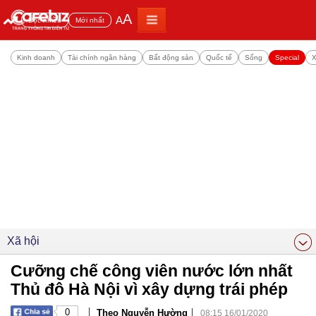
A
A
Đọc nhiều
Mới nhất
Kinh doanh
Tài chính ngân hàng
Bất động sản
Quốc tế
Sống
Special
X
Xã hội
Cưỡng chế công viên nước lớn nhất
Thủ đô Hà Nội vì xây dựng trái phép
|
|
0
Theo Nguyễn Hường
08:15 16/01/2020