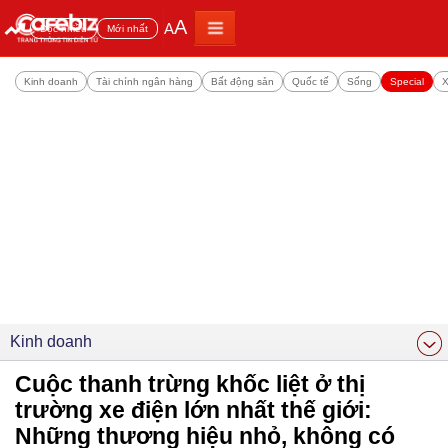
A
A
Đọc nhiều
Mới nhất
Kinh doanh
Tài chính ngân hàng
Bất động sản
Quốc tế
Sống
Special
X
Kinh doanh
Cuộc thanh trừng khốc liệt ở thị
trường xe điện lớn nhất thế giới:
Những thương hiệu nhỏ, không có