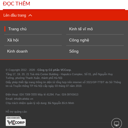
ĐỌC THÊM
Lên đầu trang
Trang chủ
Kinh tế vĩ mô
Xã hội
Công nghệ
Kinh doanh
Sống
© Copyright 2012 - 2026 -
Công ty Cổ phần VCCorp.
Tầng 17, 19, 20, 21 Toà nhà Center Building - Hapulico Complex, Số 01, phố Nguyễn Huy
Tưởng, phường Thanh Xuân, thành phố Hà Nội
Giấy phép thiết lập trang thông tin điện tử tổng hợp trên internet số 3321/GP-TTĐT do Sở Thông
tin và Truyền thông TP Hà Nội cấp ngày 03 tháng 07 năm 2019.
Điện thoại: 024 7309 5555 Máy lẻ 41294. Fax: 024-39743413
Email: info@cafebiz.vn
Chịu trách nhiệm quản lý nội dung: Bà Nguyễn Bích Minh
Hỗ trợ quảng cáo: