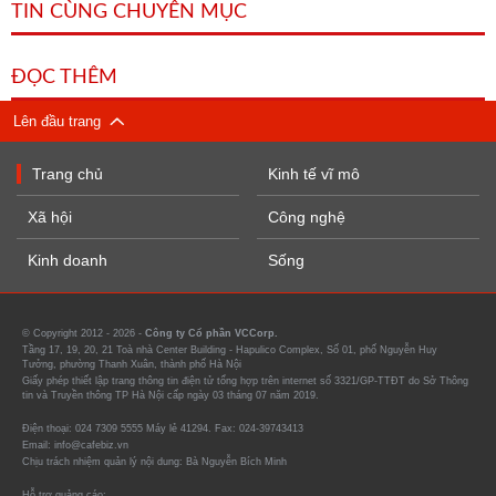
TIN CÙNG CHUYÊN MỤC
ĐỌC THÊM
Lên đầu trang
Trang chủ
Kinh tế vĩ mô
Xã hội
Công nghệ
Kinh doanh
Sống
© Copyright 2012 - 2026 -
Công ty Cổ phần VCCorp.
Tầng 17, 19, 20, 21 Toà nhà Center Building - Hapulico Complex, Số 01, phố Nguyễn Huy
Tưởng, phường Thanh Xuân, thành phố Hà Nội
Giấy phép thiết lập trang thông tin điện tử tổng hợp trên internet số 3321/GP-TTĐT do Sở Thông
tin và Truyền thông TP Hà Nội cấp ngày 03 tháng 07 năm 2019.
Điện thoại: 024 7309 5555 Máy lẻ 41294. Fax: 024-39743413
Email: info@cafebiz.vn
Chịu trách nhiệm quản lý nội dung: Bà Nguyễn Bích Minh
Hỗ trợ quảng cáo: