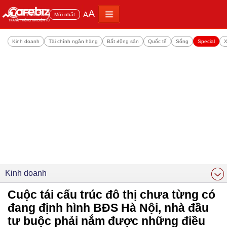
A
A
Đọc nhiều
Mới nhất
Kinh doanh
Tài chính ngân hàng
Bất động sản
Quốc tế
Sống
Special
X
Kinh doanh
Cuộc tái cấu trúc đô thị chưa từng có
đang định hình BĐS Hà Nội, nhà đầu
tư buộc phải nắm được những điều