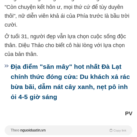
"Còn chuyện kết hôn ư, mọi thứ cứ để tùy duyên
thôi", nữ diễn viên khả ái của Phía trước là bầu trời
cười.
Ở tuổi 31, người đẹp vẫn lựa chọn cuộc sống độc
thân. Diệu Thảo cho biết cô hài lòng với lựa chọn
của bản thân.
Địa điểm "săn mây" hot nhất Đà Lạt
chính thức đóng cửa: Du khách xả rác
bừa bãi, dẫm nát cây xanh, nẹt pô inh
ỏi 4-5 giờ sáng
PV
Theo
nguoiduatin.vn
Copy link