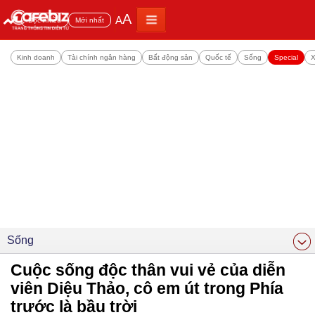
A
A
Đọc nhiều
Mới nhất
Kinh doanh
Tài chính ngân hàng
Bất động sản
Quốc tế
Sống
Special
X
Sống
Cuộc sống độc thân vui vẻ của diễn
viên Diệu Thảo, cô em út trong Phía
trước là bầu trời