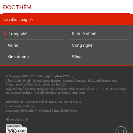
ĐỌC THÊM
Lên đầu trang
Trang chủ
Kinh tế vĩ mô
Xã hội
Công nghệ
Kinh doanh
Sống
© Copyright 2012 - 2026 -
Công ty Cổ phần VCCorp.
Tầng 17, 19, 20, 21 Toà nhà Center Building - Hapulico Complex, Số 01, phố Nguyễn Huy
Tưởng, phường Thanh Xuân, thành phố Hà Nội
Giấy phép thiết lập trang thông tin điện tử tổng hợp trên internet số 3321/GP-TTĐT do Sở Thông
tin và Truyền thông TP Hà Nội cấp ngày 03 tháng 07 năm 2019.
Điện thoại: 024 7309 5555 Máy lẻ 41294. Fax: 024-39743413
Email: info@cafebiz.vn
Chịu trách nhiệm quản lý nội dung: Bà Nguyễn Bích Minh
Hỗ trợ quảng cáo: