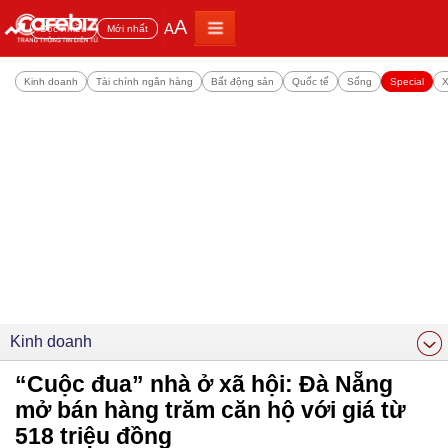
A
A
Đọc nhiều
Mới nhất
Kinh doanh
Tài chính ngân hàng
Bất động sản
Quốc tế
Sống
Special
X
Kinh doanh
“Cuộc đua” nhà ở xã hội: Đà Nẵng
mở bán hàng trăm căn hộ với giá từ
518 triệu đồng