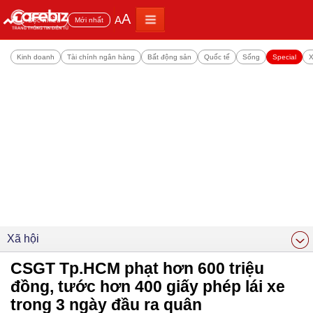
A
A
Đọc nhiều
Mới nhất
Kinh doanh
Tài chính ngân hàng
Bất động sản
Quốc tế
Sống
Special
X
Xã hội
CSGT Tp.HCM phạt hơn 600 triệu
đồng, tước hơn 400 giấy phép lái xe
trong 3 ngày đầu ra quân