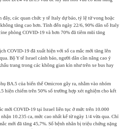
 đây, các quan chức y tế Italy dự báo, tỷ lệ tử vong hoặc
ẽ không tăng cao hơn. Tính đến ngày 22/6, 90% dân số Italy
accine phòng COVID-19 và hơn 70% đã tiêm mũi tăng
 dịch COVID-19 đã xuất hiện với số ca mắc mới tăng lên
qua. Bộ Y tế Israel cảnh báo, người dân cần nâng cao ý
 khẩu trang trong các không gian kín như trên xe bus hay
phụ BA.5 của biến thể Omicron gây ra, nhằm vào nhóm
.5 hiện chiếm trên 50% số trường hợp xét nghiệm cho kết
c mới COVID-19 tại Israel liên tục ở mức trên 10.000
 nhận 10.235 ca, mức cao nhất kể từ ngày 1/4 vừa qua. Chỉ
 mắc mới đã tăng 45,7%. Số bệnh nhân bị triệu chứng nặng