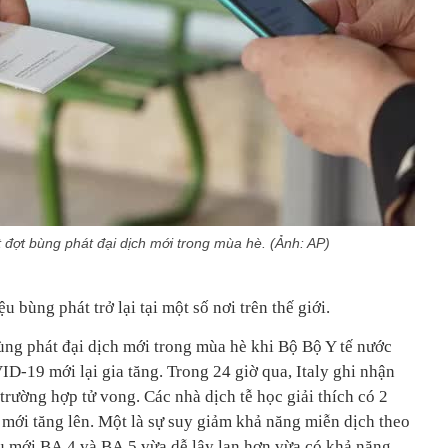
t đợt bùng phát đại dịch mới trong mùa hè. (Ảnh: AP)
bùng phát trở lại tại một số nơi trên thế giới.
ùng phát đại dịch mới trong mùa hè khi Bộ Bộ Y tế nước
D-19 mới lại gia tăng. Trong 24 giờ qua, Italy ghi nhận
rường hợp tử vong. Các nhà dịch tễ học giải thích có 2
 mới tăng lên. Một là sự suy giảm khả năng miễn dịch theo
phụ mới BA.4 và BA.5 vừa dễ lây lan hơn vừa có khả năng