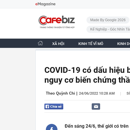
Bỏ qua điều hướng
CafeBiz - Trang chủ
Made By Google 2026
Kế Nghiệp - Góc Nhìn Tà
XÃ HỘI
KINH TẾ VĨ MÔ
KINH 
COVID-19 có dấu hiệu b
nguy cơ biến chứng thầ
|
Theo Quỳnh Chi
|
24/06/2022 10:28 AM
S
Đến sáng 24/6, thế giới có trên