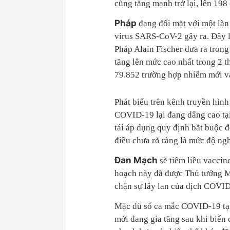
cũng tăng mạnh trở lại, lên 198
Pháp
đang đối mặt với một là
virus SARS-CoV-2 gây ra. Đây 
Pháp Alain Fischer đưa ra tron
tăng lên mức cao nhất trong 2 
79.852 trường hợp nhiễm mới v
Phát biểu trên kênh truyền hình
COVID-19 lại đang dâng cao tại
tái áp dụng quy định bắt buộc đ
điều chưa rõ ràng là mức độ ngh
Đan Mạch
sẽ tiêm liều vacci
hoạch này đã được Thủ tướng M
chặn sự lây lan của dịch COVID
Mặc dù số ca mắc COVID-19 tạ
mới đang gia tăng sau khi biến