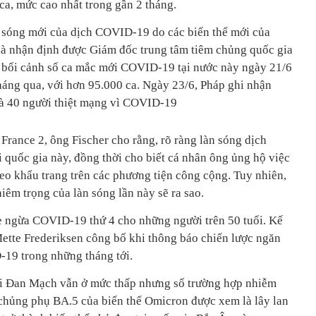
 ca, mức cao nhất trong gần 2 tháng.
n sóng mới của dịch COVID-19 do các biến thể mới của
là nhận định được Giám đốc trung tâm tiêm chủng quốc gia
g bối cảnh số ca mắc mới COVID-19 tại nước này ngày 21/6
tháng qua, với hơn 95.000 ca. Ngày 23/6, Pháp ghi nhận
à 40 người thiệt mạng vì COVID-19
 France 2, ông Fischer cho rằng, rõ ràng làn sóng dịch
 quốc gia này, đồng thời cho biết cá nhân ông ủng hộ việc
eo khẩu trang trên các phương tiện công cộng. Tuy nhiên,
iêm trọng của làn sóng lần này sẽ ra sao.
ne ngừa COVID-19 thứ 4 cho những người trên 50 tuổi. Kế
ette Frederiksen công bố khi thông báo chiến lược ngăn
-19 trong những tháng tới.
i Đan Mạch vẫn ở mức thấp nhưng số trường hợp nhiễm
 chủng phụ BA.5 của biến thể Omicron được xem là lây lan