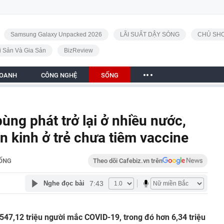
Samsung Galaxy Unpacked 2026
LÃI SUẤT DẬY SÓNG
CHỦ SHO
i Sản Và Gia Sản
BizReview
DOANH
CÔNG NGHỆ
SỐNG
ùng phát trở lại ở nhiều nước,
n kinh ở trẻ chưa tiêm vaccine
ỐNG
Theo dõi Cafebiz.vn trên
7:43
Nghe đọc bài
 547,12 triệu người mắc COVID-19, trong đó hơn 6,34 triệu