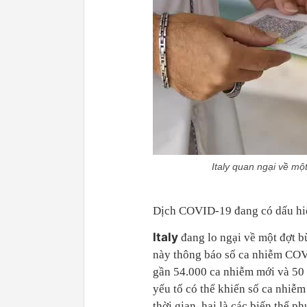
Italy quan ngại về mộ
Dịch COVID-19 đang có dấu hiệu 
Italy
đang lo ngại về một đợt b
này thông báo số ca nhiễm COVI
gần 54.000 ca nhiễm mới và 50 t
yếu tố có thể khiến số ca nhiễm
thời gian, hai là các biến thể 