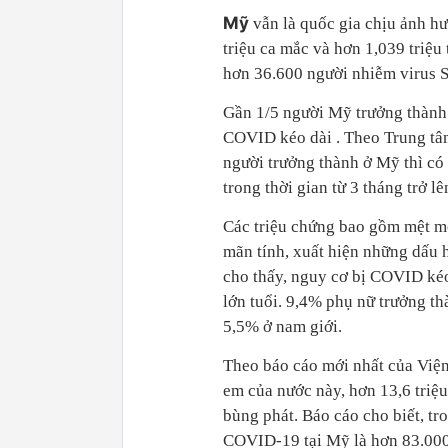
Mỹ
vẫn là quốc gia chịu ảnh h
triệu ca mắc và hơn 1,039 triệ
hơn 36.600 người nhiễm virus 
Gần 1/5 người Mỹ trưởng thành
COVID kéo dài . Theo Trung tâ
người trưởng thành ở Mỹ thì có
trong thời gian từ 3 tháng trở l
Các triệu chứng bao gồm mệt mỏ
mãn tính, xuất hiện những dấu 
cho thấy, nguy cơ bị COVID kéo
lớn tuổi. 9,4% phụ nữ trưởng t
5,5% ở nam giới.
Theo báo cáo mới nhất của Việ
em của nước này, hơn 13,6 triệ
bùng phát. Báo cáo cho biết, tr
COVID-19 tại Mỹ là hơn 83.000