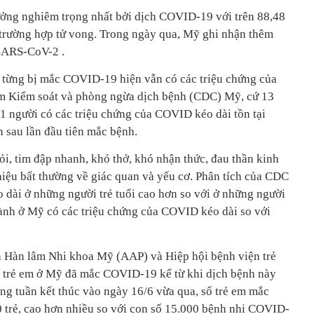
ưởng nghiêm trọng nhất bởi dịch COVID-19 với trên 88,48
u trường hợp tử vong. Trong ngày qua, Mỹ ghi nhận thêm
SARS-CoV-2 .
 từng bị mắc COVID-19 hiện vẫn có các triệu chứng của
m Kiểm soát và phòng ngừa dịch bệnh (CDC) Mỹ, cứ 13
 1 người có các triệu chứng của COVID kéo dài tồn tại
ên sau lần đầu tiên mắc bệnh.
i, tim đập nhanh, khó thở, khó nhận thức, đau thần kinh
hiệu bất thường về giác quan và yếu cơ. Phân tích của CDC
 dài ở những người trẻ tuổi cao hơn so với ở những người
hành ở Mỹ có các triệu chứng của COVID kéo dài so với
n Hàn lâm Nhi khoa Mỹ (AAP) và Hiệp hội bệnh viện trẻ
u trẻ em ở Mỹ đã mắc COVID-19 kể từ khi dịch bệnh này
ong tuần kết thúc vào ngày 16/6 vừa qua, số trẻ em mắc
 trẻ, cao hơn nhiều so với con số 15.000 bệnh nhi COVID-