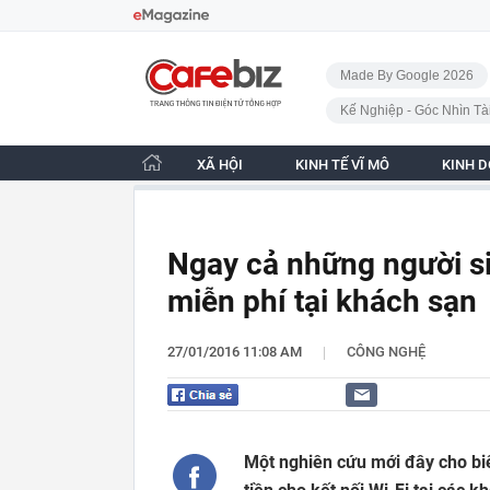
Bỏ qua điều hướng
CafeBiz - Trang chủ
Made By Google 2026
Kế Nghiệp - Góc Nhìn Tà
XÃ HỘI
KINH TẾ VĨ MÔ
KINH 
Ngay cả những người s
miễn phí tại khách sạn
|
27/01/2016 11:08 AM
CÔNG NGHỆ
Một nghiên cứu mới đây cho bi