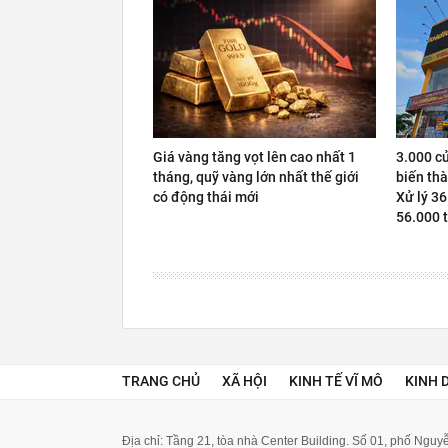
Giá vàng tăng vọt lên cao nhất 1
3.000 c
tháng, quỹ vàng lớn nhất thế giới
biến thà
có động thái mới
Xử lý 36
56.000 t
TRANG CHỦ
XÃ HỘI
KINH TẾ VĨ MÔ
KINH 
Địa chỉ: Tầng 21, tòa nhà Center Building. Số 01, phố Ngu