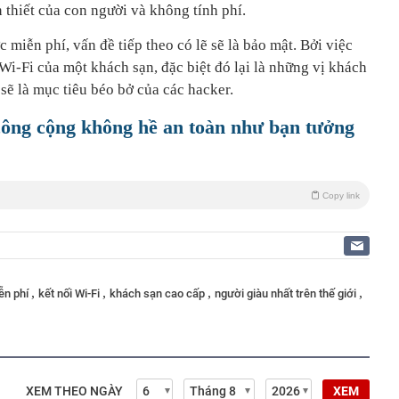
 thiết của con người và không tính phí.
 miễn phí, vấn đề tiếp theo có lẽ sẽ là bảo mật. Bởi việc
Wi-Fi của một khách sạn, đặc biệt đó lại là những vị khách
 sẽ là mục tiêu béo bở của các hacker.
công cộng không hề an toàn như bạn tưởng
Copy link
,
,
,
,
iễn phí
kết nối Wi-Fi
khách sạn cao cấp
người giàu nhất trên thế giới
XEM THEO NGÀY
XEM