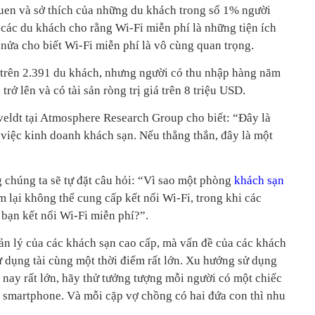
uen và sở thích của những du khách trong số 1% người
: các du khách cho rằng Wi-Fi miễn phí là những tiện ích
ửa cho biết Wi-Fi miễn phí là vô cùng quan trọng.
 trên 2.391 du khách, nhưng người có thu nhập hàng năm
rở lên và có tài sản ròng trị giá trên 8 triệu USD.
veldt tại Atmosphere Research Group cho biết: “Đây là
 việc kinh doanh khách sạn. Nếu thẳng thắn, đây là một
 chúng ta sẽ tự đặt câu hỏi: “Vì sao một phòng
khách sạn
 lại không thể cung cấp kết nối Wi-Fi, trong khi các
 bạn kết nối Wi-Fi miễn phí?”.
ản lý của các khách sạn cao cấp, mà vấn đề của các khách
ử dụng tài cùng một thời điểm rất lớn. Xu hướng sử dụng
ện nay rất lớn, hãy thử tưởng tượng mỗi người có một chiếc
à smartphone. Và mỗi cặp vợ chồng có hai đứa con thì nhu