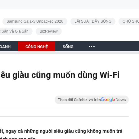
Samsung Galaxy Unpacked 2026
LÃI SUẤT DẬY SÓNG
CHỦ SHO
i Sản Và Gia Sản
BizReview
DOANH
CÔNG NGHỆ
SỐNG
iêu giàu cũng muốn dùng Wi-Fi
Theo dõi Cafebiz.vn trên
ết, ngay cả những người siêu giàu cũng không muốn trả