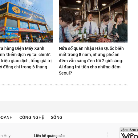
ửa hàng Điện Máy Xanh
Nửa số quán nhậu Hàn Quốc biến
nh 'điểm dịch vụ tài chính':
mất trong 8 năm, nhưng phố ăn
 triệu giao dịch, tổng giá trị
đêm vẫn sáng đèn tới 2 giờ sáng:
ỷ đồng chỉ trong 6 tháng
Ai đang trả tiền cho những đêm
Seoul?
DOANH
CÔNG NGHỆ
SỐNG
yễn Huy
Liên hệ quảng cáo