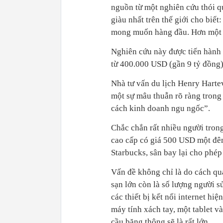
nguồn từ một nghiên cứu thói q
giàu nhất trên thế giới cho biết
mong muốn hàng đầu. Hơn một n
Nghiên cứu này được tiến hành
từ 400.000 USD (gần 9 tỷ đồng) t
Nhà tư vấn du lịch Henry Harte
một sự mâu thuẫn rõ ràng trong
cách kinh doanh ngu ngốc”.
Chắc chắn rất nhiều người trong
cao cấp có giá 500 USD một đêm
Starbucks, sân bay lại cho phép
Vấn đề không chỉ là do cách qu
sạn lớn còn là số lượng người s
các thiết bị kết nối internet hi
máy tính xách tay, một tablet v
cầu băng thông sẽ là rất lớn.