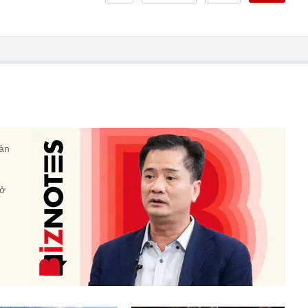
sản
 ở