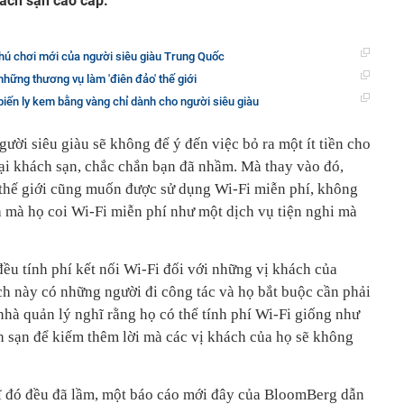
khách sạn cao cấp.
hú chơi mới của người siêu giàu Trung Quốc
những thương vụ làm 'điên đảo' thế giới
biến ly kem bằng vàng chỉ dành cho người siêu giàu
ời siêu giàu sẽ không để ý đến việc bỏ ra một ít tiền cho
ại khách sạn, chắc chắn bạn đã nhầm. Mà thay vào đó,
thế giới cũng muốn được sử dụng Wi-Fi miễn phí, không
 ra mà họ coi Wi-Fi miễn phí như một dịch vụ tiện nghi mà
ều tính phí kết nối Wi-Fi đối với những vị khách của
ch này có những người đi công tác và họ bắt buộc cần phải
nhà quản lý nghĩ rằng họ có thể tính phí Wi-Fi giống như
h sạn để kiếm thêm lời mà các vị khách của họ sẽ không
ĩ đó đều đã lầm, một báo cáo mới đây của BloomBerg dẫn