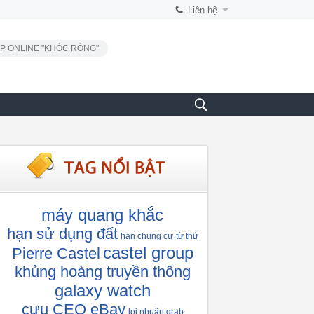
Liên hệ
P ONLINE "KHÓC RÒNG"
máy quang khắc
hạn sử dụng đất
hạn chung cư
từ thứ
castel group
Pierre Castel
khủng hoàng truyền thông
galaxy watch
cựu CEO eBay
lọi nhuận grab