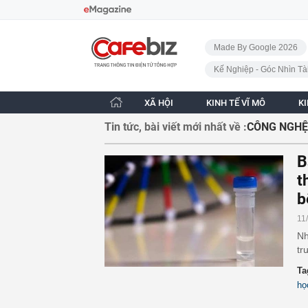
Bỏ qua điều hướng
CafeBiz - Trang chủ
Made By Google 2026
Kế Nghiệp - Góc Nhìn Tà
XÃ HỘI
KINH TẾ VĨ MÔ
K
Tin tức, bài viết mới nhất về :
CÔNG NGHỆ
B
t
b
11
Nh
tr
Ta
họ