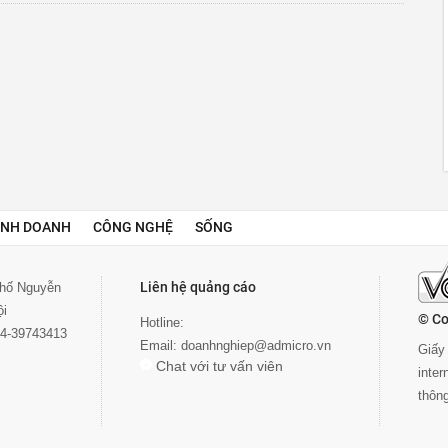
INH DOANH
CÔNG NGHỆ
SỐNG
Liên hệ quảng cáo
 phố Nguyễn
ội
© Co
Hotline:
024-39743413
Email:
doanhnghiep@admicro.vn
Giấy 
Chat với tư vấn viên
inte
thôn