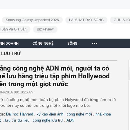
Samsung Galaxy Unpacked 2026
LÃI SUẤT DẬY SÓNG
CHỦ SHO
i Sản Và Gia Sản
BizReview
INH DOANH
CÔNG NGHỆ
SỐNG
 LƯU TRỮ
ằng công nghệ ADN mới, người ta có
hể lưu hàng triệu tập phim Hollywood
ên trong một giọt nước
/04/2016 09:10:26 AM
ờ có công nghệ mới, toàn bộ phim Holywood đã từng làm ra từ
ước tới nay có thể lưu trong một khối lego nhỏ bé.
,
,
,
gs:
Đại học Harvard
kỹ xảo điện ảnh
công nghệ mới
nhà khoa
,
,
,
c
lưu trữ dữ liệu
công nghệ lưu trữ
ADN