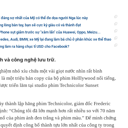
hí đáng sợ nhất của Mỹ có thể đe dọa người Nga lúc này
g lòng bàn tay, bạn sẽ cực kỳ giàu có và thành đạt
Phone sụt giảm trước sự "xâm lấn" của Huawei, Oppo, Meizu...
edes, Audi, BMW, xe Mỹ lại đang làm bá chủ ở phân khúc xe thể thao
ang làm ra hàng chục tỉ USD cho Facebook?
h và công nghệ lưu trữ.
ghiệm nhỏ xíu chứa một vài giọt nước nhìn rất bình
 là một triệu bản copy của bộ phim Holllywood nổi tiếng,
ược triển lãm tại studio phim Technicolor Sunset
y thành lập hãng phim Technicolor, giám đốc Frederic
ịnh: “Chúng tôi đã lớn mạnh hơn rất nhiều so với 70 năm
g nổ của phim ảnh đen trắng và phim màu.” Để minh chứng
i quyết định công bố thành tựu lớn nhất của công ty trong