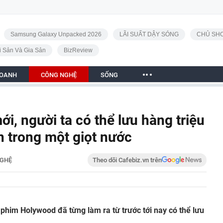
Samsung Galaxy Unpacked 2026
LÃI SUẤT DẬY SÓNG
CHỦ SHO
i Sản Và Gia Sản
BizReview
DOANH
CÔNG NGHỆ
SỐNG
, người ta có thể lưu hàng triệu
 trong một giọt nước
GHỆ
Theo dõi Cafebiz.vn trên
phim Holywood đã từng làm ra từ trước tới nay có thể lưu