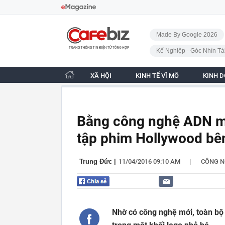
Bỏ qua điều hướng
CafeBiz - Trang chủ
Made By Google 2026
Kế Nghiệp - Góc Nhìn Tà
XÃ HỘI
KINH TẾ VĨ MÔ
KINH 
Bằng công nghệ ADN mới
tập phim Hollywood bên
|
Trung Đức
|
11/04/2016 09:10 AM
CÔNG N
Nhờ có công nghệ mới, toàn bộ 