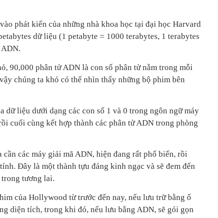
vào phát kiến của những nhà khoa học tại đại học Harvard
petabytes dữ liệu (1 petabyte = 1000 terabytes, 1 terabytes
m ADN.
ỏ, 90,000 phân tử ADN là con số phân tử nằm trong mỗi
ì vậy chúng ta khó có thể nhìn thấy những bộ phim bên
óa dữ liệu dưới dạng các con số 1 và 0 trong ngôn ngữ máy
rồi cuối cùng kết hợp thành các phân tử ADN trong phòng
a cần các máy giải mã ADN, hiện đang rất phổ biến, rồi
ính. Đây là một thành tựu đáng kinh ngạc và sẽ đem đến
trong tương lai.
him của Hollywood từ trước đến nay, nếu lưu trữ bằng ổ
g diện tích, trong khi đó, nếu lưu bằng ADN, sẽ gói gọn