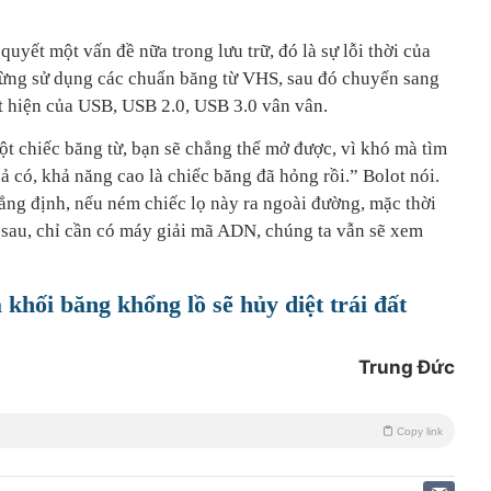
uyết một vấn đề nữa trong lưu trữ, đó là sự lỗi thời của
từng sử dụng các chuẩn băng từ VHS, sau đó chuyển sang
t hiện của USB, USB 2.0, USB 3.0 vân vân.
ột chiếc băng từ, bạn sẽ chẳng thể mở được, vì khó mà tìm
ả có, khả năng cao là chiếc băng đã hỏng rồi.” Bolot nói.
ng định, nếu ném chiếc lọ này ra ngoài đường, mặc thời
m sau, chỉ cần có máy giải mã ADN, chúng ta vẫn sẽ xem
 khối băng khổng lồ sẽ hủy diệt trái đất
Trung Đức
Copy link