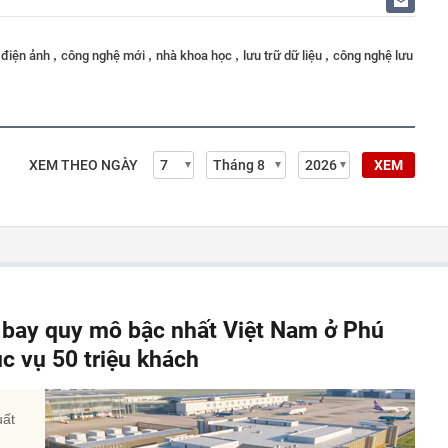
,
,
,
,
 điện ảnh
công nghệ mới
nhà khoa học
lưu trữ dữ liệu
công nghệ lưu
XEM THEO NGÀY
XEM
y bay quy mô bậc nhất Việt Nam ở Phú
c vụ 50 triệu khách
uất