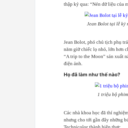
thập kỷ qua: “Nén dữ liệu của 
Jean Bolot tại lễ k
Jean Bolot, phó chủ tịch phụ tr
năm giữ chiếc lọ nhỏ, lớn hơn c
“A trip to the Moon” sản xuất 
điện ảnh.
Họ đã làm như thế nào?
1 triệu bộ phi
Các nhà khoa học đã thí nghiệm
nhưng cho tới gần đây những bứ
Technicolor thành hiện thực.