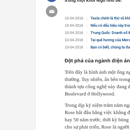
trong một khối lego nhỏ bé.
Tesla chính là thứ vũ k
10-04-2016
Nếu có dấu hiệu này tron
10-04-2016
Trung Quốc: Doanh số i
10-04-2016
Tại quê hương của Merc
10-04-2016
Bạn có biết, chúng ta đ
10-04-2016
Đột phá của ngành điện ản
Trên đây là hình ảnh một ống n
thường. Tuy nhiên, ẩn bên trong
thành tựu công nghệ này đang đ
Boulevard ở Hollywood.
Trong dịp kỷ niệm trăm năm ngà
Rose bắt đầu bằng việc khẳng đ
hay 50 năm trước, thời kỳ bùn
cho sự phát triển, Rose là ngườ