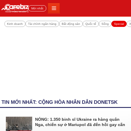
Đọc nhiều
Mới nhất
Kinh doanh
Tài chính ngân hàng
Bất động sản
Quốc tế
Sống
Special
X
TIN MỚI NHẤT: CỘNG HÒA NHÂN DÂN DONETSK
NÓNG: 1.350 binh sĩ Ukraine ra hàng quân
Nga, chiến sự ở Mariupol đã đến hồi gay cấn