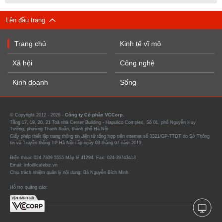
Lên đầu trang
Trang chủ
Kinh tế vĩ mô
Xã hội
Công nghệ
Kinh doanh
Sống
© Copyright 2012 - 2026 -
Công ty Cổ phần VCCorp.
Tầng 17, 19, 20, 21 Toà nhà Center Building - Hapulico Complex, Số 01, phố Nguyễn Huy
Tưởng, phường Thanh Xuân, thành phố Hà Nội
Giấy phép thiết lập trang thông tin điện tử tổng hợp trên internet số 3321/GP-TTĐT do Sở Thông
tin và Truyền thông TP Hà Nội cấp ngày 03 tháng 07 năm 2019.
Điện thoại: 024 7309 5555 Máy lẻ 41294. Fax: 024-39743413
Email: info@cafebiz.vn
Chịu trách nhiệm quản lý nội dung: Bà Nguyễn Bích Minh
Hỗ trợ quảng cáo: