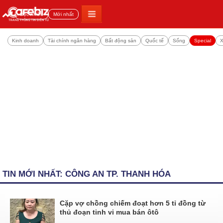
Đọc nhiều
Mới nhất
Kinh doanh
Tài chính ngân hàng
Bất động sản
Quốc tế
Sống
Special
X
TIN MỚI NHẤT: CÔNG AN TP. THANH HÓA
Cặp vợ chồng chiếm đoạt hơn 5 tỉ đồng từ
thủ đoạn tinh vi mua bán ôtô