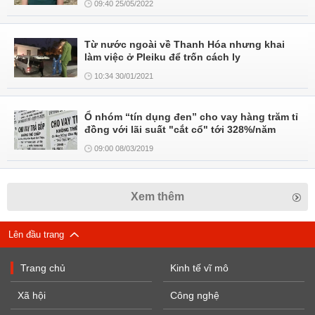
09:40 25/05/2022
Từ nước ngoài về Thanh Hóa nhưng khai
làm việc ở Pleiku để trốn cách ly
10:34 30/01/2021
Ổ nhóm “tín dụng đen” cho vay hàng trăm tỉ
đồng với lãi suất "cắt cổ" tới 328%/năm
09:00 08/03/2019
Xem thêm
Lên đầu trang
Trang chủ
Kinh tế vĩ mô
Xã hội
Công nghệ