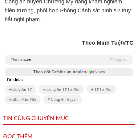
Công an huyện Chương Mỹ đang khám nghiệm
hiện trường, phối hợp Phòng Cảnh sát hình sự truy
bắt nghi phạm.
Theo Minh Tuệ/VTC
Theo
vtc.vn
Copy link
Theo dõi Cafebiz.vn trên
Từ khóa:
Công An TP
Công An TP Hà Nội
TP Hà Nội
Đinh Văn Việt
Công An Huyện
TIN CÙNG CHUYÊN MỤC
ĐỌC THÊM