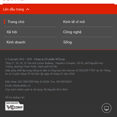
Lên đầu trang
Trang chủ
Kinh tế vĩ mô
Xã hội
Công nghệ
Kinh doanh
Sống
© Copyright 2012 - 2026 -
Công ty Cổ phần VCCorp.
Tầng 17, 19, 20, 21 Toà nhà Center Building - Hapulico Complex, Số 01, phố Nguyễn Huy
Tưởng, phường Thanh Xuân, thành phố Hà Nội
Giấy phép thiết lập trang thông tin điện tử tổng hợp trên internet số 3321/GP-TTĐT do Sở Thông
tin và Truyền thông TP Hà Nội cấp ngày 03 tháng 07 năm 2019.
Điện thoại: 024 7309 5555 Máy lẻ 41294. Fax: 024-39743413
Email: info@cafebiz.vn
Chịu trách nhiệm quản lý nội dung: Bà Nguyễn Bích Minh
Hỗ trợ quảng cáo: