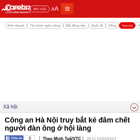
A
A
Đọc nhiều
Mới nhất
Kinh doanh
Tài chính ngân hàng
Bất động sản
Quốc tế
Sống
Special
X
Xã hội
Công an Hà Nội truy bắt kẻ đâm chết
người đàn ông ở hội làng
|
|
0
Theo Minh Tuệ/VTC
20:11 02/03/2023