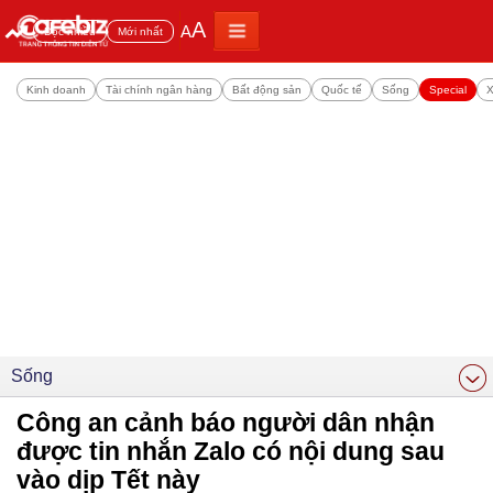
A
A
Đọc nhiều
Mới nhất
Kinh doanh
Tài chính ngân hàng
Bất động sản
Quốc tế
Sống
Special
X
Sống
Công an cảnh báo người dân nhận
được tin nhắn Zalo có nội dung sau
vào dịp Tết này