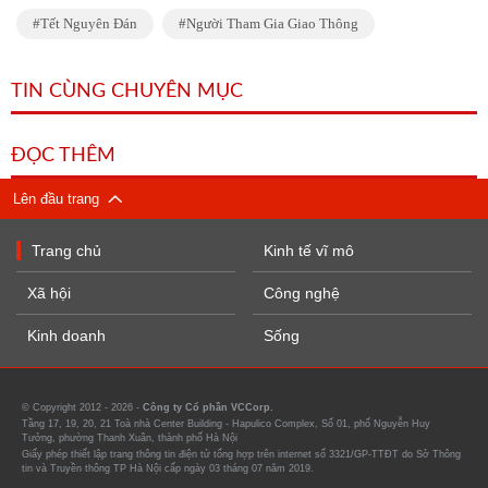
Tết Nguyên Đán
Người Tham Gia Giao Thông
TIN CÙNG CHUYÊN MỤC
ĐỌC THÊM
Lên đầu trang
Trang chủ
Kinh tế vĩ mô
Xã hội
Công nghệ
Kinh doanh
Sống
© Copyright 2012 - 2026 -
Công ty Cổ phần VCCorp.
Tầng 17, 19, 20, 21 Toà nhà Center Building - Hapulico Complex, Số 01, phố Nguyễn Huy
Tưởng, phường Thanh Xuân, thành phố Hà Nội
Giấy phép thiết lập trang thông tin điện tử tổng hợp trên internet số 3321/GP-TTĐT do Sở Thông
tin và Truyền thông TP Hà Nội cấp ngày 03 tháng 07 năm 2019.