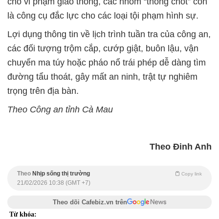
cho vi phạm giao thông, các nhóm “thông chốt” còn
là công cụ đắc lực cho các loại tội phạm hình sự.
Lợi dụng thông tin về lịch trình tuần tra của công an,
các đối tượng trộm cắp, cướp giật, buôn lậu, vận
chuyển ma túy hoặc pháo nổ trái phép dễ dàng tìm
đường tẩu thoát, gây mất an ninh, trật tự nghiêm
trọng trên địa bàn.
Theo Công an tỉnh Cà Mau
Theo Đinh Anh
Theo
Nhịp sống thị trường
Copy link
21/02/2026 10:38 (GMT +7)
Theo dõi Cafebiz.vn trên
Từ khóa: