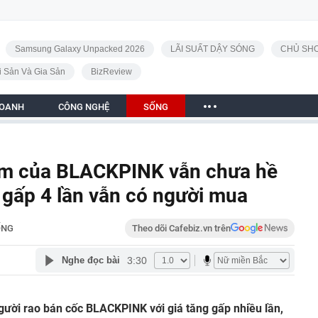
Samsung Galaxy Unpacked 2026
LÃI SUẤT DẬY SÓNG
CHỦ SHO
i Sản Và Gia Sản
BizReview
DOANH
CÔNG NGHỆ
SỐNG
năm của BLACKPINK vẫn chưa hề
o gấp 4 lần vẫn có người mua
ỐNG
Theo dõi Cafebiz.vn trên
3:30
Nghe đọc bài
gười rao bán cốc BLACKPINK với giá tăng gấp nhiều lần,