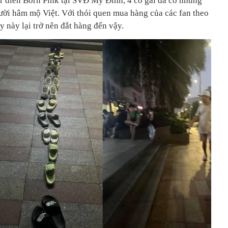
ur diễn Born Pink tại SVĐ Mỹ Đình, 4 cô gái đã có những
ời hâm mộ Việt. Với thói quen mua hàng của các fan theo
y này lại trở nên đắt hàng đến vậy.