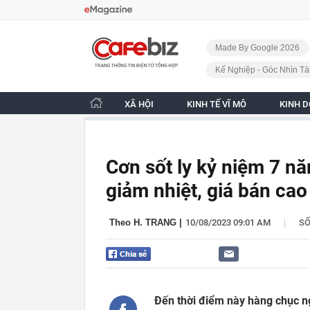
Bỏ qua điều hướng
CafeBiz - Trang chủ
Made By Google 2026
Kế Nghiệp - Góc Nhìn Tà
XÃ HỘI
KINH TẾ VĨ MÔ
KINH 
Cơn sốt ly kỷ niệm 7 
giảm nhiệt, giá bán ca
|
Theo H. TRANG
|
10/08/2023 09:01 AM
S
Đến thời điểm này hàng chục n