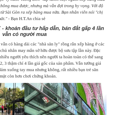
 không mua được, nhưng mà vẫn đợi trong hy vọng. Với độ
n từ Sài Gòn ra xếp hàng mua nữa. Bạn nhân viên nói "chị
ắt."
- Bạn H.T.An chia sẻ
 khoản đầu tư hấp dẫn, bán đắt gấp 4 lần
vẫn có người mua
 vẫn có hàng dài các "nhà săn ly" rồng rắn xếp hàng ở các
 chủ nhân may mắn sở hữu được bộ sưu tập lần này. Đặc
á nhiều người yêu thích nên người ta hoàn toàn có thể sang
 2, 3 thậm chí 4 lần giá gốc của sản phẩm. Vẫn tưởng giá
 dám xuống tay mua nhưng không, rất nhiều bạn trẻ săn
g mặt còn hơn chơi chứng khoán.