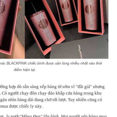
mác BLACKPINK chiếc bình được săn lùng nhiều nhất vào thời
điểm hiện tại.
ường hợp dù sẵn sàng xếp hàng từ sớm vì "đắt giá" nhưng
ết. Có người chạy đôn chạy đáo khắp cửa hàng trong khu
án nhìn hàng dài đang chờ tới lượt. Tuy nhiên cũng có
mua được chiếc ly này.
ược ly nước"Hồng Đen" lấp lánh. Mọi người xếp hàng mua