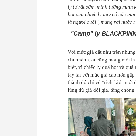
ly từ rất sớm, mình tưởng mình
hot của chiếc ly này có các bạ
là người cuối", mừng rơi nước m
"Camp" ly BLACKPINK -
Với mức giá đắt như trên nhưng
chi nhánh, ai cũng mong mỏi là
biệt, vì chiếc ly quá hot và qu
tay lại với mức giá cao hơn gấp
thành đó chỉ có "rich-kid" mới
lùng dù giá đội giá, tăng chón