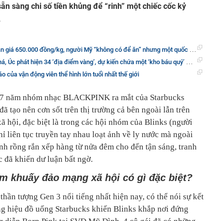
sẵn sàng chi số tiền khủng để “rinh” một chiếc cốc kỷ
.
 đồng/kg, người Mỹ “không có để ăn” nhưng một quốc gia châu Âu lại khốn đốn vì phải tiêu huỷ hàng chục tấn/ngày
phát hiện 34 ‘địa điểm vàng’, dự kiến chứa một ‘kho báu quý’ mà cả thế giới đang cần
o của vận động viên thể hình lớn tuổi nhất thế giới
ệm 7 năm nhóm nhạc BLACKPINK ra mắt của Starbucks
 tạo nên cơn sốt trên thị trường cả bên ngoài lẫn trên
 hội, đặc biệt là trong các hội nhóm của Blinks (người
iên tục truyền tay nhau loạt ảnh về ly nước mà ngoài
nh rồng rắn xếp hàng từ nửa đêm cho đến tận sáng, tranh
 đã khiến dư luận bất ngờ.
ăm khuấy đảo mạng xã hội có gì đặc biệt?
ần tượng Gen 3 nổi tiếng nhất hiện nay, có thể nói sự kết
 hiệu đồ uống Starbucks khiến Blinks khắp nơi đứng