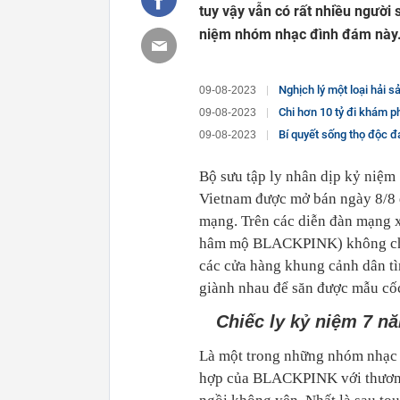
tuy vậy vẫn có rất nhiều người 
niệm nhóm nhạc đình đám này
Nghịch lý một loại hải sản giá 650.000
09-08-2023
Chi hơn 10 tỷ đi khám phá, Úc 
09-08-2023
Bí quyết sống thọ độc đá
09-08-2023
Bộ sưu tập ly nhân dịp kỷ ni
Vietnam được mở bán ngày 8/8 đã
mạng. Trên các diễn đàn mạng xã
hâm mộ BLACKPINK) không chỉ l
các cửa hàng khung cảnh dân tì
giành nhau để săn được mẫu cốc
Chiếc ly kỷ niệm 7 n
Là một trong những nhóm nhạc th
hợp của BLACKPINK với thương