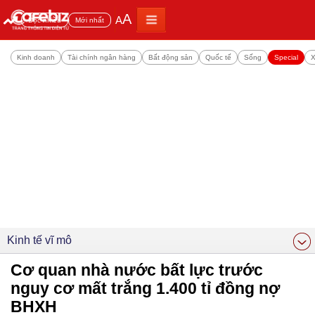
A
A
Đọc nhiều
Mới nhất
Kinh doanh
Tài chính ngân hàng
Bất động sản
Quốc tế
Sống
Special
X
Kinh tế vĩ mô
Cơ quan nhà nước bất lực trước
nguy cơ mất trắng 1.400 tỉ đồng nợ
BHXH