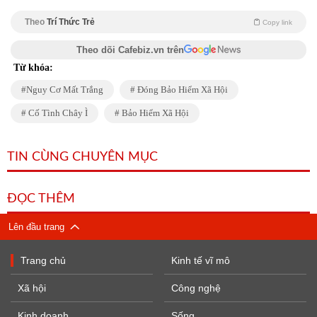
Theo
Trí Thức Trẻ
Copy link
Theo dõi Cafebiz.vn trên
Từ khóa:
Nguy Cơ Mất Trắng
Đóng Bảo Hiểm Xã Hội
Cố Tình Chây Ì
Bảo Hiểm Xã Hội
TIN CÙNG CHUYÊN MỤC
ĐỌC THÊM
Lên đầu trang
Trang chủ
Kinh tế vĩ mô
Xã hội
Công nghệ
Kinh doanh
Sống