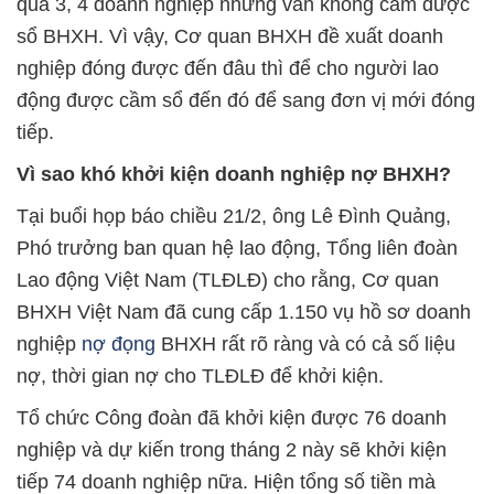
qua 3, 4 doanh nghiệp nhưng vẫn không cầm được
sổ BHXH. Vì vậy, Cơ quan BHXH đề xuất doanh
nghiệp đóng được đến đâu thì để cho người lao
động được cầm sổ đến đó để sang đơn vị mới đóng
tiếp.
Vì sao khó khởi kiện doanh nghiệp nợ BHXH?
Tại buổi họp báo chiều 21/2, ông Lê Đình Quảng,
Phó trưởng ban quan hệ lao động, Tổng liên đoàn
Lao động Việt Nam (TLĐLĐ) cho rằng, Cơ quan
BHXH Việt Nam đã cung cấp 1.150 vụ hồ sơ doanh
nghiệp
nợ đọng
BHXH rất rõ ràng và có cả số liệu
nợ, thời gian nợ cho TLĐLĐ để khởi kiện.
Tổ chức Công đoàn đã khởi kiện được 76 doanh
nghiệp và dự kiến trong tháng 2 này sẽ khởi kiện
tiếp 74 doanh nghiệp nữa. Hiện tổng số tiền mà