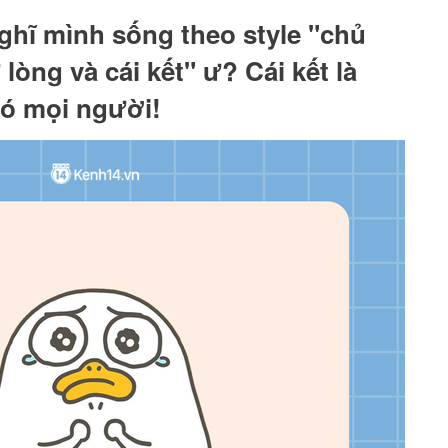
hĩ mình sống theo style "chủ
 lòng và cái kết" ư? Cái kết là
đó mọi người!