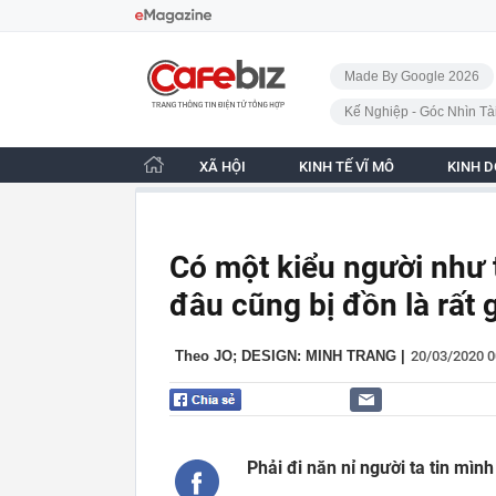
Bỏ qua điều hướng
CafeBiz - Trang chủ
Made By Google 2026
Kế Nghiệp - Góc Nhìn Tà
XÃ HỘI
KINH TẾ VĨ MÔ
KINH 
Có một kiểu người như 
đâu cũng bị đồn là rất 
Theo JO; DESIGN: MINH TRANG
|
20/03/2020 
Phải đi năn nỉ người ta tin mìn