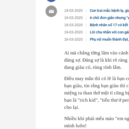
Con trai mắc bệnh lạ, gi
19-03-2020
6 chữ đơn giản nhưng "vạn
19-03-2020
Bệnh nhân số 17 có kết 
19-03-2020
Lời cha nhắn với con gái làm TVHK: "
19-03-2020
Phụ nữ muốn thành đạt, 
16-03-2020
Ai mà chẳng từng lâm vào cảnh 
đáng sợ. Đáng sợ là khi rõ ràn
đang giàu có, rủng rỉnh lắm.
Điều may mắn thì có lẽ là bạn c
bạn giàu, tin rằng bạn giàu thì
miệng ra than thở một tí cũng b
bạn là "rich kid", "tiểu thư ở p
cho lại.
Nhiều khi phải mếu máo "em ngh
mình luôn!