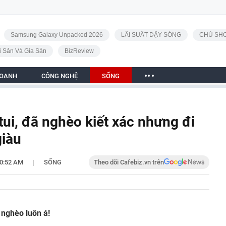
Samsung Galaxy Unpacked 2026
LÃI SUẤT DẬY SÓNG
CHỦ SHO
i Sản Và Gia Sản
BizReview
DOANH
CÔNG NGHỆ
SỐNG
tui, đã nghèo kiết xác nhưng đi
giàu
|
00:52 AM
SỐNG
Theo dõi Cafebiz.vn trên
h nghèo luôn á!