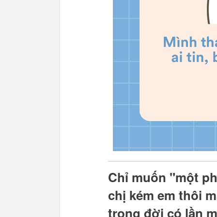
Chỉ muốn "một ph
chị kém em thôi m
trong đời có lần 