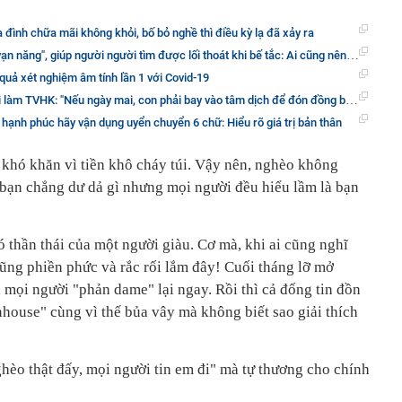
a đình chữa mãi không khỏi, bố bỏ nghề thì điều kỳ lạ đã xảy ra
 năng", giúp người người tìm được lối thoát khi bế tắc: Ai cũng nên biết!
quả xét nghiệm âm tính lần 1 với Covid-19
Nếu ngày mai, con phải bay vào tâm dịch để đón đồng bào trở về, ba mẹ muốn nói, ba mẹ tự hào về con..."
hạnh phúc hãy vận dụng uyển chuyển 6 chữ: Hiểu rõ giá trị bản thân
khó khăn vì tiền khô cháy túi. Vậy nên, nghèo không
g bạn chẳng dư dả gì nhưng mọi người đều hiểu lầm là bạn
ó thần thái của một người giàu. Cơ mà, khi ai cũng nghĩ
 cũng phiền phức và rắc rối lắm đây! Cuối tháng lỡ mở
ị mọi người "phản dame" lại ngay. Rồi thì cả đống tin đồn
enhouse" cùng vì thế bủa vây mà không biết sao giải thích
èo thật đấy, mọi người tin em đi" mà tự thương cho chính