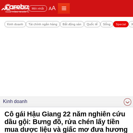
A
A
Đọc nhiều
Mới nhất
Kinh doanh
Tài chính ngân hàng
Bất động sản
Quốc tế
Sống
Special
X
Kinh doanh
Cô gái Hậu Giang 22 năm nghiên cứu
dầu gội: Bưng đồ, rửa chén lấy tiền
mua dược liệu và giấc mơ đưa hương