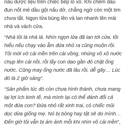
nấu dược liệu trên chiếc bếp lò xô. Khi chêm dầu
đun nốt mẻ dầu gội nấu dở, chẳng ngờ còn một tim
chưa tắt. Ngọn lửa bùng lên và lan nhanh lên mái
nhà và vách cửa.
“
Nhà tôi là nhà lá. Nhìn ngọn lửa đã lan tới cửa, tôi
hiểu nếu chạy vào ẵm đứa nhỏ ra cũng muộn rồi.
Tôi mới vớ cái mền trên cái võng, nhúng vô xô nước
chụp lên cái nồi, rồi lấy con dao gần đó chặt ống
nước. Cũng may ống nước đã lâu rồi, dễ gãy… Lúc
đó là 2 giờ sáng”.
“Sản phẩm lúc đó còn chưa hình thành, chưa mang
lại lợi ích kinh tế, mà mình lại có thể đánh đổi cả
một đứa con? Đứa nhỏ rất xinh trai, có chiếc mũi
dọc dừa giống mẹ. Nó bị bỏng hay tật sẽ do mình…
Đến giờ tôi vẫn bị ám ảnh mỗi khi nhìn vô cái mền
”,