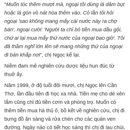
“
Muốn tóc thêm mượt mà, ngoại tôi dùng lá dâm bụt
hoặc lá gòn vò nát hòa thêm vào. Có lần tôi hỏi
ngoại 'sao không mang mấy cái nước này ra chợ
bán', ngoại cười: 'Người ta chỉ bỏ tiền mua dầu gội,
chứ ai lại mua mấy thứ nước của ngoại bao giờ'. Tôi
đã thầm nghĩ lớn lên sẽ mang những thứ của ngoại
đi bán khắp nơi
”, chị Ngọc kể lại.
Niềm đam mê nghiên cứu dược liệu hun đúc từ
thuở ấy.
Năm 1999, ở độ tuổi đôi mươi, chị Ngọc lên Cần
Thơ, lần đầu tiên đi học xa nhà. Tiền mẹ cho dè xẻn
lắm cũng chỉ đủ tiền cơm và phòng trọ. Muốn có
thêm tiền mua hà thủ ô, bồ kết về nghiên cứu, chị đi
bưng đồ ăn sáng và rửa chén cho các quán ven
đường. Ngày nào có tiết học sáng thì chị đi lau chùi,