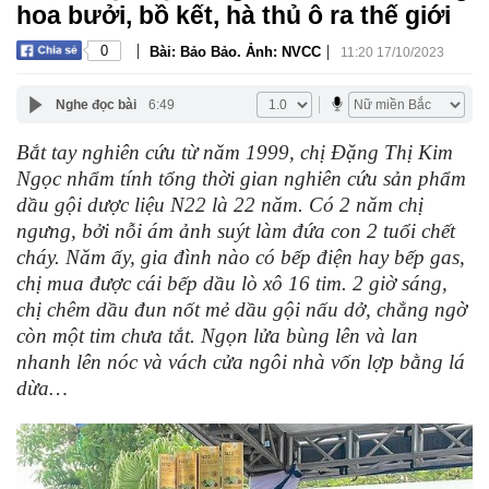
hoa bưởi, bồ kết, hà thủ ô ra thế giới
|
|
0
Bài: Bảo Bảo. Ảnh: NVCC
11:20 17/10/2023
Nghe đọc bài
6:49
Bắt tay nghiên cứu từ năm 1999, chị Đặng Thị Kim
Ngọc nhẩm tính tổng thời gian nghiên cứu sản phẩm
dầu gội dược liệu N22 là 22 năm. Có 2 năm chị
ngưng, bởi nỗi ám ảnh suýt làm đứa con 2 tuổi chết
cháy. Năm ấy, gia đình nào có bếp điện hay bếp gas,
chị mua được cái bếp dầu lò xô 16 tim. 2 giờ sáng,
chị chêm dầu đun nốt mẻ dầu gội nấu dở, chẳng ngờ
còn một tim chưa tắt. Ngọn lửa bùng lên và lan
nhanh lên nóc và vách cửa ngôi nhà vốn lợp bằng lá
dừa…