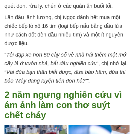
quét dọn, rửa ly, chén ở các quán ăn buổi tối.
Lần đầu lãnh lương, chị Ngọc dành hết mua một
chiếc bếp lò xô 16 tim (loại bếp nấu bằng dầu lửa
như cách đốt đèn dầu nhiều tim) và một ít nguyên
dược liệu.
“
Tôi đạp xe hơn 50 cây số về nhà hái thêm một mớ
cây lá ở vườn nhà, bắt đầu nghiên cứu
”, chị nhớ lại.
“
Vài đứa bạn thân biết được, đứa bảo hâm, đứa thì
bảo ‘Mày đang luyện tiên đơn hả?’”.
2 năm ngưng nghiên cứu vì
ám ảnh làm con thơ suýt
chết cháy