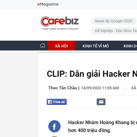
Bỏ qua điều hướng
CafeBiz - Trang chủ
Made By Google 2026
Kế Nghiệp - Góc Nhìn Tà
XÃ HỘI
KINH TẾ VĨ MÔ
KINH 
CLIP: Dẫn giải Hacker
|
Theo Tân Châu
|
14/09/2022 11:05 AM
XÃ
Hacker Nhâm Hoàng Khang bị c
hơn 400 triệu đồng.