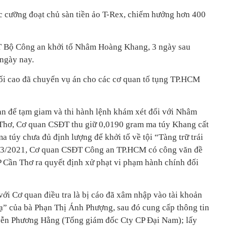
cưỡng đoạt chủ sàn tiền ảo T-Rex, chiếm hưởng hơn 400
 Bộ Công an khởi tố Nhâm Hoàng Khang, 3 ngày sau
ngày nay.
i cao đã chuyển vụ án cho các cơ quan tố tụng TP.HCM
can để tạm giam và thi hành lệnh khám xét đối với Nhâm
Thơ, Cơ quan CSĐT thu giữ 0,0190 gram ma túy Khang cất
a túy chưa đủ định lượng để khởi tố về tội “Tàng trữ trái
8/3/2021, Cơ quan CSĐT Công an TP.HCM có công văn đề
 Cần Thơ ra quyết định xử phạt vi phạm hành chính đối
i Cơ quan điều tra là bị cáo đã xâm nhập vào tài khoản
” của bà Phạn Thị Ánh Phượng, sau đó cung cấp thông tin
yễn Phương Hằng (Tổng giám đốc Cty CP Đại Nam); lấy