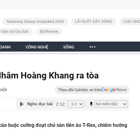
Samsung Galaxy Unpacked 2026
LÃI SUẤT DẬY SÓNG
CHỦ SHO
i Sản Và Gia Sản
BizReview
DOANH
CÔNG NGHỆ
SỐNG
 Nhâm Hoàng Khang ra tòa
 HỘI
Theo dõi Cafebiz.vn trên
2:12
Nghe đọc bài
áo buộc cưỡng đoạt chủ sàn tiền ảo T-Rex, chiếm hưởng