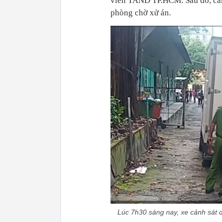
viên TAND TP.HCM. Sau đó, cả
phòng chờ xử án.
Lúc 7h30 sáng nay, xe cảnh sát 