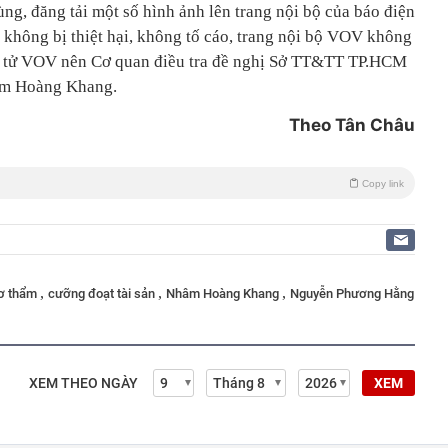
ng, đăng tải một số hình ảnh lên trang nội bộ của báo điện
không bị thiệt hại, không tố cáo, trang nội bộ VOV không
n tử VOV nên Cơ quan điều tra đề nghị Sở TT&TT TP.HCM
hâm Hoàng Khang.
Theo Tân Châu
Copy link
,
,
,
sơ thẩm
cưỡng đoạt tài sản
Nhâm Hoàng Khang
Nguyễn Phương Hằng
XEM THEO NGÀY
XEM