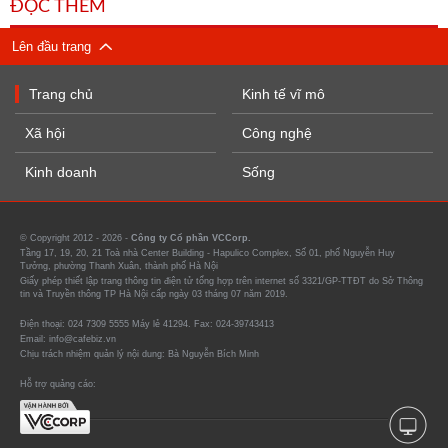
ĐỌC THÊM
Lên đầu trang
Trang chủ
Kinh tế vĩ mô
Xã hội
Công nghệ
Kinh doanh
Sống
© Copyright 2012 - 2026 -
Công ty Cổ phần VCCorp.
Tầng 17, 19, 20, 21 Toà nhà Center Building - Hapulico Complex, Số 01, phố Nguyễn Huy
Tưởng, phường Thanh Xuân, thành phố Hà Nội
Giấy phép thiết lập trang thông tin điện tử tổng hợp trên internet số 3321/GP-TTĐT do Sở Thông
tin và Truyền thông TP Hà Nội cấp ngày 03 tháng 07 năm 2019.
Điện thoại: 024 7309 5555 Máy lẻ 41294. Fax: 024-39743413
Email: info@cafebiz.vn
Chịu trách nhiệm quản lý nội dung: Bà Nguyễn Bích Minh
Hỗ trợ quảng cáo: