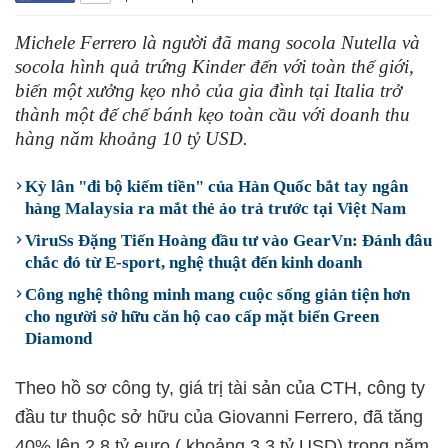
Michele Ferrero là người đã mang socola Nutella và
socola hình quả trứng Kinder đến với toàn thế giới,
biến một xưởng kẹo nhỏ của gia đình tại Italia trở
thành một đế chế bánh kẹo toàn cầu với doanh thu
hàng năm khoảng 10 tỷ USD.
Kỳ lân "đi bộ kiếm tiền" của Hàn Quốc bắt tay ngân
hàng Malaysia ra mắt thẻ ảo trả trước tại Việt Nam
ViruSs Đặng Tiến Hoàng đầu tư vào GearVn: Đánh đâu
chắc đó từ E-sport, nghệ thuật đến kinh doanh
Công nghệ thông minh mang cuộc sống giản tiện hơn
cho người sở hữu căn hộ cao cấp mặt biển Green
Diamond
Theo hồ sơ công ty, giá trị tài sản của CTH, công ty
đầu tư thuộc sở hữu của Giovanni Ferrero, đã tăng
40% lên 2,8 tỷ euro ( khoảng 3,3 tỷ USD) trong năm