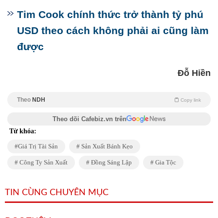
Tim Cook chính thức trở thành tỷ phú
USD theo cách không phải ai cũng làm
được
Đỗ Hiền
Theo
NDH
Copy link
Theo dõi Cafebiz.vn trên
Từ khóa:
Giá Trị Tài Sản
Sản Xuất Bánh Kẹo
Công Ty Sản Xuất
Đồng Sáng Lập
Gia Tộc
TIN CÙNG CHUYÊN MỤC