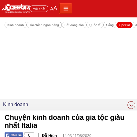
A
A
Đọc nhiều
Mới nhất
Kinh doanh
Tài chính ngân hàng
Bất động sản
Quốc tế
Sống
Special
X
Kinh doanh
Chuyện kinh doanh của gia tộc giàu
nhất Italia
|
|
0
Đỗ Hiền
14:03 11/08/2020