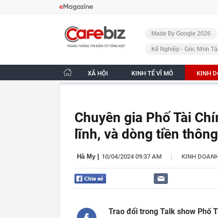
Bỏ qua điều hướng
CafeBiz - Trang chủ
Made By Google 2026
Kế Nghiệp - Góc Nhìn Tà
XÃ HỘI
KINH TẾ VĨ MÔ
KINH 
Chuyên gia Phố Tài Chí
lĩnh, và dòng tiền thôn
|
Hà My
|
10/04/2024 09:37 AM
KINH DOAN
Trao đổi trong Talk show Phố T