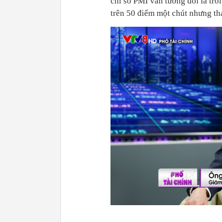
chỉ số PMI vẫn tương đối là trồ
trên 50 điểm một chút nhưng th