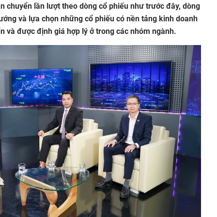
ân chuyển lần lượt theo dòng cổ phiếu như trước đây, dòng
ướng và lựa chọn những cổ phiếu có nền tảng kinh doanh
iển và được định giá hợp lý ở trong các nhóm ngành.