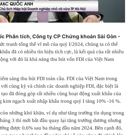
c Phân tích, Công ty CP Chứng khoán Sài Gòn -
c tranh tổng thể vĩ mô của quý I/2024, chúng ta có thể
khẩu đã có nhiều tín hiệu tích cực, là kết quả của rất nhiều
cộng với đó là khả năng thu hút vốn FDI của Việt Nam
điểm sáng thu hút FDI toàn cầu. FDI của Việt Nam trong
 với cùng kỳ và chính các doanh nghiệp FDI, đặc biệt là
ế tạo đã đóng góp rất nhiều cùng hoạt động xuất khẩu của
g kim ngạch xuất nhập khẩu trong quý I tăng 10% -16 %.
 còn những khó khăn, ví dụ như tăng trưởng tín dụng trong
tháng 3 thì mới bắt đầu quay lại tăng trưởng dương nhưng
trưởng được 0,6% sau ba tháng đầu năm 2024. Bên cạnh đó,