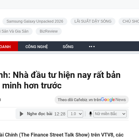
Samsung Galaxy Unpacked 2026
LÃI SUẤT DẬY SÓNG
CHỦ SHO
i Sản Và Gia Sản
BizReview
DOANH
CÔNG NGHỆ
SỐNG
nh: Nhà đầu tư hiện nay rất bản
g minh hơn trước
H
Theo dõi Cafebiz.vn trên
12:28
Nghe đọc bài
ài Chính (The Finance Street Talk Show) trên VTV8, các