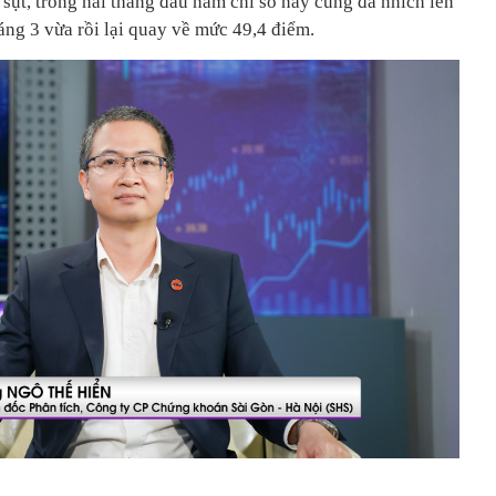
i sụt, trong hai tháng đầu năm chỉ số này cũng đã nhích lên
áng 3 vừa rồi lại quay về mức 49,4 điểm.