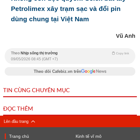
Petrolimex xây trạm sạc và đổi pin
dùng chung tại Việt Nam
Vũ Anh
Theo
Nhịp sống thị trường
Copy link
09/05/2026 08:45 (GMT +7)
Theo dõi Cafebiz.vn trên
TIN CÙNG CHUYÊN MỤC
ĐỌC THÊM
Lên đầu trang
Trang chủ
Kinh tế vĩ mô