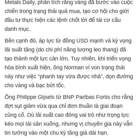
Metals Daily, phân tích rằng vàng đã bước vào cuộc
chiến trong trạng thái quá mua, tạo cơ hội cho giới
đầu tư thực hiện các lệnh chốt lời để tái cơ cấu
danh mục.
Bên cạnh đó, áp lực từ đồng USD mạnh và kỳ vọng
lãi suất tăng (do chi phí năng lượng leo thang) đã
tạo thành một lực cản lớn. Tuy nhiên, khi triển vọng
hòa bình xuất hiện, ông Norman ví von trạng thái
này như việc “phanh tay vừa được nhả”, dọn đường
cho vàng và bạc bứt tốc.
Ông Philippe Gijsels từ BNP Paribas Fortis cho rằng
đợt sụt giảm vừa qua chỉ đơn thuần là giai đoạn
củng cố. Dù lãi suất cao đóng vai trò như trọng lực
kéo mọi tài sản xuống, nhưng vị chuyên gia này vẫn
tin tưởng vào một chu kỳ tăng giá dài hạn.