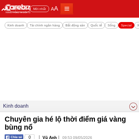
A
A
Đọc nhiều
Mới nhất
Kinh doanh
Tài chính ngân hàng
Bất động sản
Quốc tế
Sống
Special
X
Kinh doanh
Chuyên gia hé lộ thời điểm giá vàng
bùng nổ
|
|
0
Vũ Anh
09:53 09/05/2026