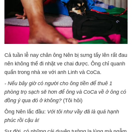
Cả tuần lễ nay chân ông Nên bị sưng tấy lên rất đau
nên không thể đi nhặt ve chai được. Ông chỉ quanh
quẩn trong nhà xe với anh Linh và CoCa.
- Nếu bây giờ có người cho ông tiền để thuê 1
phòng trọ sạch sẽ hơn để ông và CoCa về ở ông có
đồng ý qua đó ở không?
(Tôi hỏi)
Ông Nên lắc đầu:
Với tôi như vầy đã là quá hạnh
phúc rồi cậu à!
Sự đời, có những cái duyên tưởng lạ lùng mà ngẫm