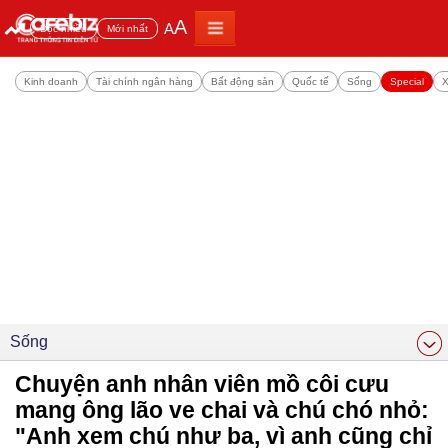
A
A
Đọc nhiều
Mới nhất
Kinh doanh
Tài chính ngân hàng
Bất động sản
Quốc tế
Sống
Special
X
Sống
Chuyện anh nhân viên mồ côi cưu
mang ông lão ve chai và chú chó nhỏ:
"Anh xem chú như ba, vì anh cũng chỉ