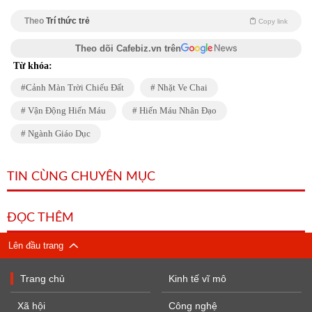
Theo
Trí thức trẻ
Copy link
Theo dõi Cafebiz.vn trên
Từ khóa:
Cảnh Màn Trời Chiếu Đất
Nhặt Ve Chai
Vận Động Hiến Máu
Hiến Máu Nhân Đạo
Ngành Giáo Dục
TIN CÙNG CHUYÊN MỤC
ĐỌC THÊM
Lên đầu trang
Trang chủ
Kinh tế vĩ mô
Xã hội
Công nghệ