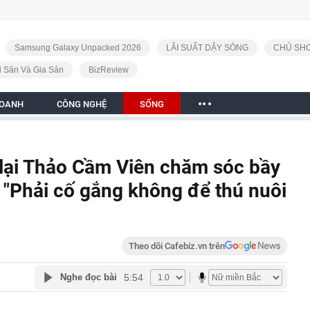
Samsung Galaxy Unpacked 2026
LÃI SUẤT DẬY SÓNG
CHỦ SHO
i Sản Và Gia Sản
BizReview
DOANH
CÔNG NGHỆ
SỐNG
 lại Thảo Cầm Viên chăm sóc bầy
: "Phải cố gắng không để thú nuôi
Theo dõi Cafebiz.vn trên
5:54
Nghe đọc bài