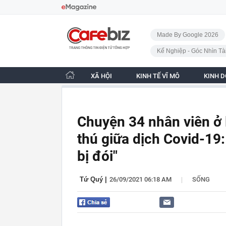
Bỏ qua điều hướng
CafeBiz - Trang chủ
Made By Google 2026
Kế Nghiệp - Góc Nhìn Tà
XÃ HỘI
KINH TẾ VĨ MÔ
KINH 
Chuyện 34 nhân viên ở
thú giữa dịch Covid-19
bị đói"
|
Tứ Quý
|
26/09/2021 06:18 AM
SỐNG