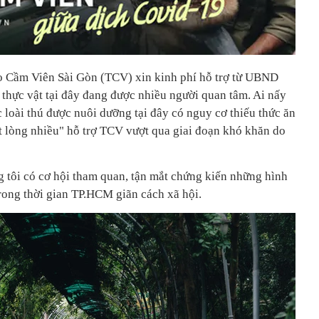
o Cầm Viên Sài Gòn (TCV) xin kinh phí hỗ trợ từ UBND
hực vật tại đây đang được nhiều người quan tâm. Ai nấy
ác loài thú được nuôi dưỡng tại đây có nguy cơ thiếu thức ăn
ít lòng nhiều" hỗ trợ TCV vượt qua giai đoạn khó khăn do
 tôi có cơ hội tham quan, tận mắt chứng kiến những hình
rong thời gian TP.HCM giãn cách xã hội.