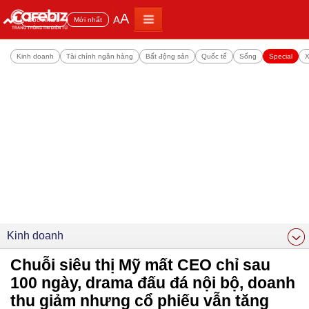
A
A
Đọc nhiều
Mới nhất
Kinh doanh
Tài chính ngân hàng
Bất động sản
Quốc tế
Sống
Special
X
Kinh doanh
Chuỗi siêu thị Mỹ mất CEO chỉ sau
100 ngày, drama đấu đá nội bộ, doanh
thu giảm nhưng cổ phiếu vẫn tăng