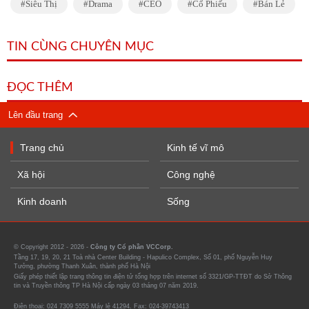
Siêu Thị
Drama
CEO
Cổ Phiếu
Bán Lẻ
TIN CÙNG CHUYÊN MỤC
ĐỌC THÊM
Lên đầu trang
Trang chủ
Kinh tế vĩ mô
Xã hội
Công nghệ
Kinh doanh
Sống
© Copyright 2012 - 2026 -
Công ty Cổ phần VCCorp.
Tầng 17, 19, 20, 21 Toà nhà Center Building - Hapulico Complex, Số 01, phố Nguyễn Huy
Tưởng, phường Thanh Xuân, thành phố Hà Nội
Giấy phép thiết lập trang thông tin điện tử tổng hợp trên internet số 3321/GP-TTĐT do Sở Thông
tin và Truyền thông TP Hà Nội cấp ngày 03 tháng 07 năm 2019.
Điện thoại: 024 7309 5555 Máy lẻ 41294. Fax: 024-39743413