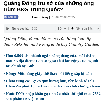
Quảng Đông-trụ sở của những ông
trùm BĐS Trung Quốc?
|
|
0
Băng Băng
15:02 26/08/2025
Nghe đọc bài
6:31
Quảng Đông là nơi đặt trụ sở của hàng loạt tập
đoàn BĐS lớn như Evergrande hay Country Garden.
Hơn 6.500 chi nhánh ngân hàng đóng cửa, mỗi tháng
mất 53 địa điểm: Làn sóng sa thải lan rộng của ngành
tài chính tại Anh
Nóng: Một hãng giày thể thao nổi tiếng sắp bị bán
Chưa từng có: Sợ vỡ quỹ lương hưu, nền kinh tế số 1
Châu Âu phát 1,5 tỷ Euro cho trẻ em chơi chứng khoán
Nước ĐNÁ nhập khẩu gạo nhiều nhất thế giới mua 75%
sản phẩm từ Việt Nam