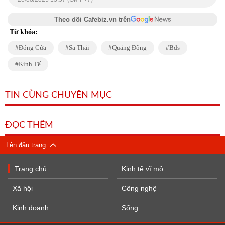
Theo dõi Cafebiz.vn trên
Từ khóa:
Đóng Cửa
Sa Thải
Quảng Đông
Bđs
Kinh Tế
TIN CÙNG CHUYÊN MỤC
ĐỌC THÊM
Lên đầu trang
Trang chủ
Kinh tế vĩ mô
Xã hội
Công nghệ
Kinh doanh
Sống