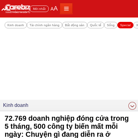
A
A
Đọc nhiều
Mới nhất
Kinh doanh
Tài chính ngân hàng
Bất động sản
Quốc tế
Sống
Special
X
Kinh doanh
72.769 doanh nghiệp đóng cửa trong
5 tháng, 500 công ty biến mất mỗi
ngày: Chuyện gì đang diễn ra ở