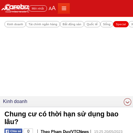
A
A
Đọc nhiều
Mới nhất
Kinh doanh
Tài chính ngân hàng
Bất động sản
Quốc tế
Sống
Special
X
Kinh doanh
Chung cư có thời hạn sử dụng bao
lâu?
|
|
0
Theo Phạm Duy/VTCNews
15:25 20/05/2023