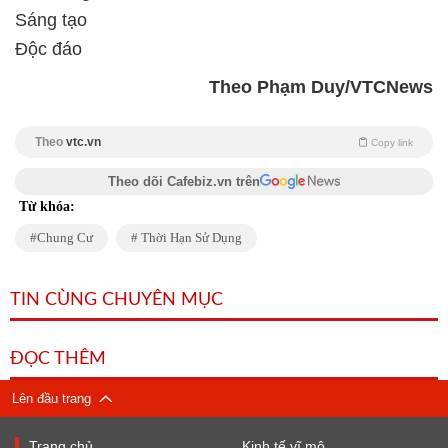
Sáng tạo
Độc đáo
Theo Phạm Duy/VTCNews
Theo
vtc.vn
Copy link
Theo dõi Cafebiz.vn trên
Từ khóa:
Chung Cư
Thời Hạn Sử Dụng
TIN CÙNG CHUYÊN MỤC
ĐỌC THÊM
Lên đầu trang
Trang chủ
Kinh tế vĩ mô