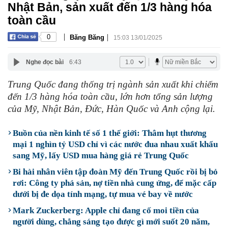
Nhật Bản, sản xuất đến 1/3 hàng hóa
toàn cầu
|
|
0
Băng Băng
15:03 13/01/2025
Nghe đọc bài
6:43
Trung Quốc đang thống trị ngành sản xuất khi chiếm
đến 1/3 hàng hóa toàn cầu, lớn hơn tổng sản lượng
của Mỹ, Nhật Bản, Đức, Hàn Quốc và Anh cộng lại.
Buồn của nền kinh tế số 1 thế giới: Thâm hụt thương
mại 1 nghìn tỷ USD chỉ vì các nước đua nhau xuất khẩu
sang Mỹ, lấy USD mua hàng giá rẻ Trung Quốc
Bi hài nhân viên tập đoàn Mỹ đến Trung Quốc rồi bị bỏ
rơi: Công ty phá sản, nợ tiền nhà cung ứng, để mặc cấp
dưới bị đe dọa tính mạng, tự mua vé bay về nước
Mark Zuckerberg: Apple chỉ đang cố moi tiền của
người dùng, chẳng sáng tạo được gì mới suốt 20 năm,