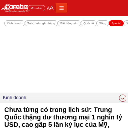
A
A
Đọc nhiều
Mới nhất
Kinh doanh
Tài chính ngân hàng
Bất động sản
Quốc tế
Sống
Special
X
Kinh doanh
Chưa từng có trong lịch sử: Trung
Quốc thặng dư thương mại 1 nghìn tỷ
USD, cao gấp 5 lần kỷ lục của Mỹ,