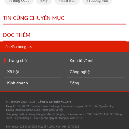
Trung Quốc
Mỹ
Nhật Bản
Thương Mại
TIN CÙNG CHUYÊN MỤC
ĐỌC THÊM
Lên đầu trang
Trang chủ
Kinh tế vĩ mô
Xã hội
Công nghệ
Kinh doanh
Sống
© Copyright 2012 - 2026 -
Công ty Cổ phần VCCorp.
Tầng 17, 19, 20, 21 Toà nhà Center Building - Hapulico Complex, Số 01, phố Nguyễn Huy
Tưởng, phường Thanh Xuân, thành phố Hà Nội
Giấy phép thiết lập trang thông tin điện tử tổng hợp trên internet số 3321/GP-TTĐT do Sở Thông
tin và Truyền thông TP Hà Nội cấp ngày 03 tháng 07 năm 2019.
Điện thoại: 024 7309 5555 Máy lẻ 41294. Fax: 024-39743413