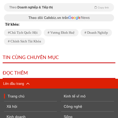
Theo
Doanh nghiệp & Tiếp thị
Copy link
Theo dõi Cafebiz.vn trên
Từ khóa:
Chủ Tịch Quốc Hội
Vương Đình Huệ
Doanh Nghiệp
Chính Sách Tài Khóa
TIN CÙNG CHUYÊN MỤC
ĐỌC THÊM
Lên đầu trang
Trang chủ
Kinh tế vĩ mô
Xã hội
Công nghệ
Kinh doanh
Sống