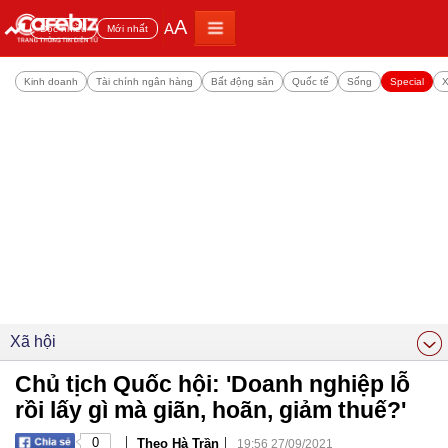
A
A
Đọc nhiều
Mới nhất
Kinh doanh
Tài chính ngân hàng
Bất động sản
Quốc tế
Sống
Special
X
Xã hội
Chủ tịch Quốc hội: 'Doanh nghiệp lỗ
rồi lấy gì mà giãn, hoãn, giảm thuế?'
|
|
0
Theo Hà Trần
19:56 27/09/2021