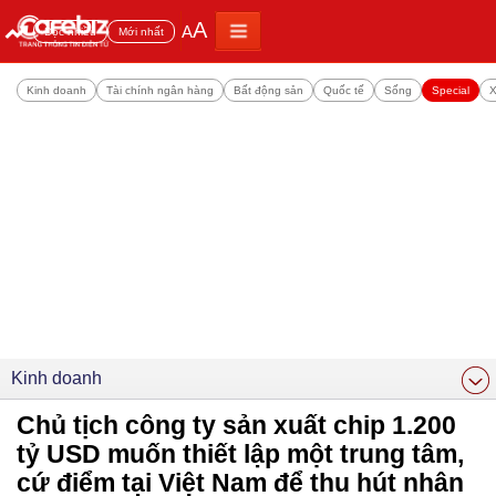
A
A
Đọc nhiều
Mới nhất
Kinh doanh
Tài chính ngân hàng
Bất động sản
Quốc tế
Sống
Special
X
Kinh doanh
Chủ tịch công ty sản xuất chip 1.200
tỷ USD muốn thiết lập một trung tâm,
cứ điểm tại Việt Nam để thu hút nhân