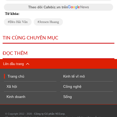
Theo dõi Cafebiz.vn trên
Từ khóa:
Đèo Hải Vân
Jensen Huang
TIN CÙNG CHUYÊN MỤC
ĐỌC THÊM
Lên đầu trang
Trang chủ
Kinh tế vĩ mô
Xã hội
Công nghệ
Kinh doanh
Sống
© Copyright 2012 - 2026 -
Công ty Cổ phần VCCorp.