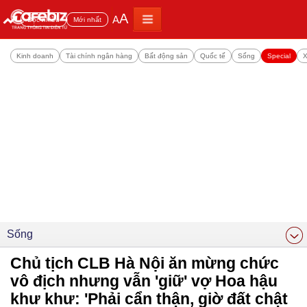
A
A
Đọc nhiều
Mới nhất
Kinh doanh
Tài chính ngân hàng
Bất động sản
Quốc tế
Sống
Special
X
Sống
Chủ tịch CLB Hà Nội ăn mừng chức
vô địch nhưng vẫn 'giữ' vợ Hoa hậu
khư khư: 'Phải cẩn thận, giờ đất chật