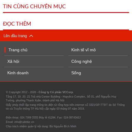
TIN CÙNG CHUYÊN MỤC
ĐỌC THÊM
Lên đầu trang
Trang chủ
Kinh tế vĩ mô
Xã hội
Công nghệ
Kinh doanh
Sống
© Copyright 2012 - 2026 -
Công ty Cổ phần VCCorp.
Tầng 17, 19, 20, 21 Toà nhà Center Building - Hapulico Complex, Số 01, phố Nguyễn Huy
Tưởng, phường Thanh Xuân, thành phố Hà Nội
Giấy phép thiết lập trang thông tin điện tử tổng hợp trên internet số 3321/GP-TTĐT do Sở Thông
tin và Truyền thông TP Hà Nội cấp ngày 03 tháng 07 năm 2019.
Điện thoại: 024 7309 5555 Máy lẻ 41294. Fax: 024-39743413
Email: info@cafebiz.vn
Chịu trách nhiệm quản lý nội dung: Bà Nguyễn Bích Minh