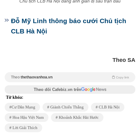
Chủ tịch CLB Hà Nội đăng ảnh giản dị sau trận đấu
Đỗ Mỹ Linh thông báo cưới Chủ tịch
CLB Hà Nội
Theo SA
Theo
thethaovanhoa.vn
Copy link
Theo dõi Cafebiz.vn trên
Từ khóa:
Cư Dân Mạng
Giành Chiến Thắng
CLB Hà Nội
Hoa Hậu Việt Nam
Khoảnh Khắc Hài Hước
Lời Giải Thích