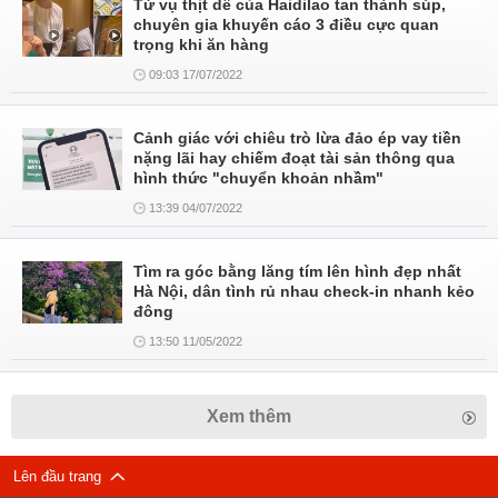
Từ vụ thịt dê của Haidilao tan thành súp,
chuyên gia khuyến cáo 3 điều cực quan
trọng khi ăn hàng
09:03 17/07/2022
Cảnh giác với chiêu trò lừa đảo ép vay tiền
nặng lãi hay chiếm đoạt tài sản thông qua
hình thức "chuyển khoản nhầm"
13:39 04/07/2022
Tìm ra góc bằng lăng tím lên hình đẹp nhất
Hà Nội, dân tình rủ nhau check-in nhanh kẻo
đông
13:50 11/05/2022
Xem thêm
Lên đầu trang