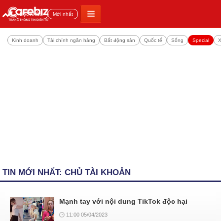
Đọc nhiều
Mới nhất
Kinh doanh
Tài chính ngân hàng
Bất động sản
Quốc tế
Sống
Special
X
TIN MỚI NHẤT: CHỦ TÀI KHOẢN
Mạnh tay với nội dung TikTok độc hại
11:00 05/04/2023