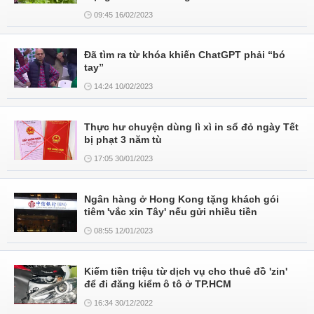
09:45 16/02/2023
Đã tìm ra từ khóa khiến ChatGPT phải “bó
tay”
14:24 10/02/2023
Thực hư chuyện dùng lì xì in sổ đỏ ngày Tết
bị phạt 3 năm tù
17:05 30/01/2023
Ngân hàng ở Hong Kong tặng khách gói
tiêm 'vắc xin Tây' nếu gửi nhiều tiền
08:55 12/01/2023
Kiếm tiền triệu từ dịch vụ cho thuê đồ 'zin'
để đi đăng kiểm ô tô ở TP.HCM
16:34 30/12/2022