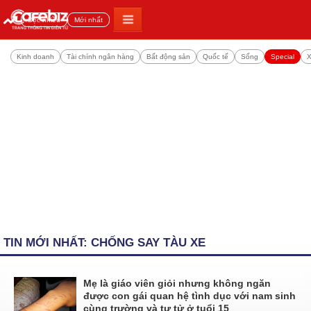
Đọc nhiều
Mới nhất
Kinh doanh
Tài chính ngân hàng
Bất động sản
Quốc tế
Sống
Special
X
TIN MỚI NHẤT: CHỐNG SAY TÀU XE
Mẹ là giáo viên giỏi nhưng không ngăn
được con gái quan hệ tình dục với nam sinh
cùng trường và tự tử ở tuổi 15