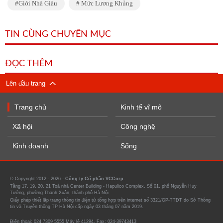
Giới Nhà Giàu
Mức Lương Khủng
TIN CÙNG CHUYÊN MỤC
ĐỌC THÊM
Lên đầu trang
Trang chủ
Kinh tế vĩ mô
Xã hội
Công nghệ
Kinh doanh
Sống
© Copyright 2012 - 2026 -
Công ty Cổ phần VCCorp.
Tầng 17, 19, 20, 21 Toà nhà Center Building - Hapulico Complex, Số 01, phố Nguyễn Huy
Tưởng, phường Thanh Xuân, thành phố Hà Nội
Giấy phép thiết lập trang thông tin điện tử tổng hợp trên internet số 3321/GP-TTĐT do Sở Thông
tin và Truyền thông TP Hà Nội cấp ngày 03 tháng 07 năm 2019.
Điện thoại: 024 7309 5555 Máy lẻ 41294. Fax: 024-39743413