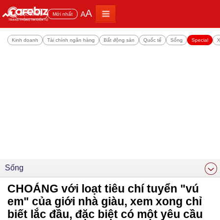
A
A
Đọc nhiều
Mới nhất
Kinh doanh
Tài chính ngân hàng
Bất động sản
Quốc tế
Sống
Special
X
Sống
CHOÁNG với loạt tiêu chí tuyển "vú
em" của giới nhà giàu, xem xong chỉ
biết lắc đầu, đặc biệt có một yêu cầu