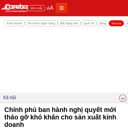
A
A
Đọc nhiều
Mới nhất
Kinh doanh
Tài chính ngân hàng
Bất động sản
Quốc tế
Sống
Special
X
Xã hội
Chính phủ ban hành nghị quyết mới
tháo gỡ khó khăn cho sản xuất kinh
doanh