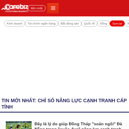
Đọc nhiều
Mới nhất
Kinh doanh
Tài chính ngân hàng
Bất động sản
Quốc tế
Sống
Special
X
TIN MỚI NHẤT: CHỈ SỐ NĂNG LỰC CẠNH TRANH CẤP
TỈNH
Đây là lý do giúp Đồng Tháp "soán ngôi" Đà