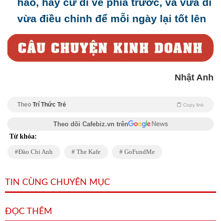
hảo, hãy cứ đi về phía trước, và vừa đi
vừa điều chỉnh để mỗi ngày lại tốt lên
Nhật Anh
Theo
Trí Thức Trẻ
Copy link
Theo dõi Cafebiz.vn trên
Từ khóa:
Đào Chi Anh
The Kafe
GoFundMe
TIN CÙNG CHUYÊN MỤC
ĐỌC THÊM