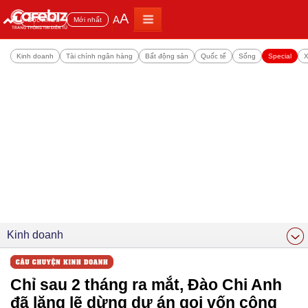
A
A
Đọc nhiều
Mới nhất
Kinh doanh
Tài chính ngân hàng
Bất động sản
Quốc tế
Sống
Special
X
Kinh doanh
Chỉ sau 2 tháng ra mắt, Đào Chi Anh
đã lặng lẽ dừng dự án gọi vốn cộng