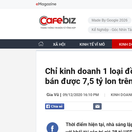
Bỏ qua điều hướng
CafeBiz - Trang chủ
Made By Google 2026
Kế Nghiệp - Góc Nhìn Tà
XÃ HỘI
KINH TẾ VĨ MÔ
KINH 
Chỉ kinh doanh 1 loại 
bán được 7,5 tỷ lon trên
|
Gia Vũ
|
09/12/2020 16:10 PM
KINH DOAN
Thời điểm hiện tại, nhà sáng lậ