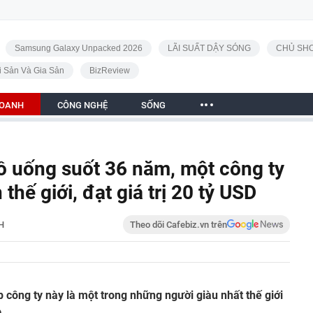
Samsung Galaxy Unpacked 2026
LÃI SUẤT DẬY SÓNG
CHỦ SHO
i Sản Và Gia Sản
BizReview
DOANH
CÔNG NGHỆ
SỐNG
đồ uống suốt 36 năm, một công ty
 thế giới, đạt giá trị 20 tỷ USD
H
Theo dõi Cafebiz.vn trên
p công ty này là một trong những người giàu nhất thế giới