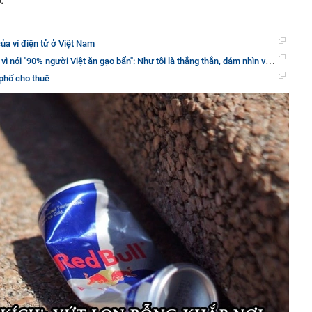
.
ủa ví điện tử ở Việt Nam
"90% người Việt ăn gạo bẩn": Như tôi là thẳng thắn, dám nhìn vào sự thật để thay đổi!
 phố cho thuê