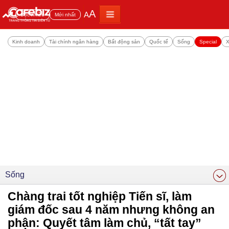
A
A
Đọc nhiều
Mới nhất
Kinh doanh
Tài chính ngân hàng
Bất động sản
Quốc tế
Sống
Special
X
Sống
Chàng trai tốt nghiệp Tiến sĩ, làm
giám đốc sau 4 năm nhưng không an
phận: Quyết tâm làm chủ, “tất tay”