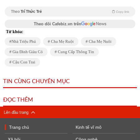
Theo
Trí Thức Trẻ
Copy link
Theo dõi Cafebiz.vn trên
Từ khóa:
Nhà Triệu Phú
Cha Mẹ Ruột
Cha Mẹ Nuôi
Gia Đình Giàu Có
Cung Cấp Thông Tin
Cậu Con Trai
TIN CÙNG CHUYÊN MỤC
ĐỌC THÊM
Lên đầu trang
Trang chủ
Kinh tế vĩ mô
Xã hội
Công nghệ