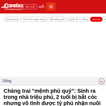
A
A
Đọc nhiều
Mới nhất
Kinh doanh
Tài chính ngân hàng
Bất động sản
Quốc tế
Sống
Special
X
Sống
Chàng trai "mệnh phú quý": Sinh ra
trong nhà triệu phú, 2 tuổi bị bắt cóc
nhưng vô tình được tỷ phú nhận nuôi