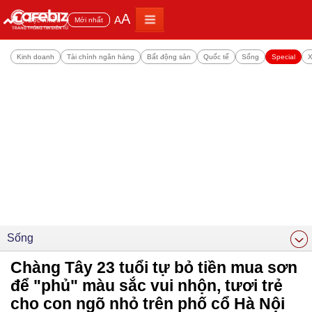
A
A
Đọc nhiều
Mới nhất
Kinh doanh
Tài chính ngân hàng
Bất động sản
Quốc tế
Sống
Special
X
Sống
Chàng Tây 23 tuổi tự bỏ tiền mua sơn
để "phủ" màu sắc vui nhộn, tươi trẻ
cho con ngõ nhỏ trên phố cổ Hà Nội