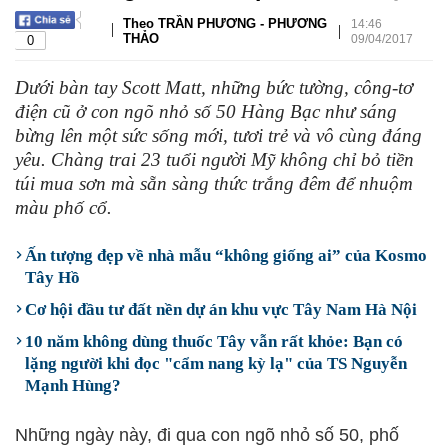
Theo TRẦN PHƯƠNG - PHƯƠNG
14:46
|
|
THẢO
09/04/2017
0
Dưới bàn tay Scott Matt, những bức tường, công-tơ
điện cũ ở con ngõ nhỏ số 50 Hàng Bạc như sáng
bừng lên một sức sống mới, tươi trẻ và vô cùng đáng
yêu. Chàng trai 23 tuổi người Mỹ không chỉ bỏ tiền
túi mua sơn mà sẵn sàng thức trắng đêm để nhuộm
màu phố cổ.
Ấn tượng đẹp về nhà mẫu “không giống ai” của Kosmo
Tây Hồ
Cơ hội đầu tư đất nền dự án khu vực Tây Nam Hà Nội
10 năm không dùng thuốc Tây vẫn rất khỏe: Bạn có
lặng người khi đọc "cẩm nang kỳ lạ" của TS Nguyễn
Mạnh Hùng?
Những ngày này, đi qua con ngõ nhỏ số 50, phố