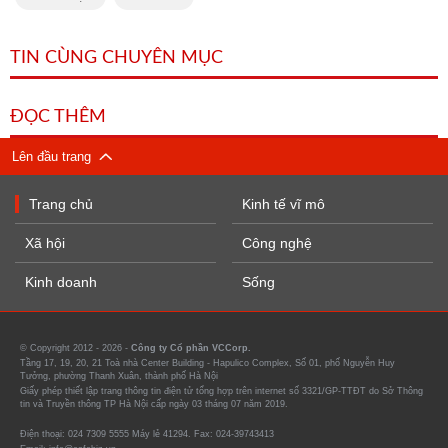
TIN CÙNG CHUYÊN MỤC
ĐỌC THÊM
Lên đầu trang
Trang chủ
Kinh tế vĩ mô
Xã hội
Công nghệ
Kinh doanh
Sống
© Copyright 2012 - 2026 -
Công ty Cổ phần VCCorp.
Tầng 17, 19, 20, 21 Toà nhà Center Building - Hapulico Complex, Số 01, phố Nguyễn Huy
Tưởng, phường Thanh Xuân, thành phố Hà Nội
Giấy phép thiết lập trang thông tin điện tử tổng hợp trên internet số 3321/GP-TTĐT do Sở Thông
tin và Truyền thông TP Hà Nội cấp ngày 03 tháng 07 năm 2019.
Điện thoại: 024 7309 5555 Máy lẻ 41294. Fax: 024-39743413