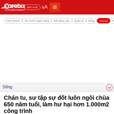
A
A
Đọc nhiều
Mới nhất
Kinh doanh
Tài chính ngân hàng
Bất động sản
Quốc tế
Sống
Special
X
Sống
Chán tu, sư tập sự đốt luôn ngôi chùa
650 năm tuổi, làm hư hại hơn 1.000m2
công trình