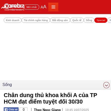
A
A
Đọc nhiều
Mới nhất
Kinh doanh
Tài chính ngân hàng
Bất động sản
Quốc tế
Sống
Special
X
Sống
Chân dung thủ khoa khối A của TP
HCM đạt điểm tuyệt đối 30/30
|
|
0
Theo Ngọc Giang
19:45 16/07/2025