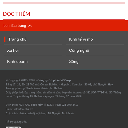
ĐỌC THÊM
Lên đầu trang
Trang chủ
Kinh tế vĩ mô
Xã hội
Công nghệ
Kinh doanh
Sống
© Copyright 2012 - 2026 -
Công ty Cổ phần VCCorp.
Tầng 17, 19, 20, 21 Toà nhà Center Building - Hapulico Complex, Số 01, phố Nguyễn Huy
Tưởng, phường Thanh Xuân, thành phố Hà Nội
Giấy phép thiết lập trang thông tin điện tử tổng hợp trên internet số 3321/GP-TTĐT do Sở Thông
tin và Truyền thông TP Hà Nội cấp ngày 03 tháng 07 năm 2019.
Điện thoại: 024 7309 5555 Máy lẻ 41294. Fax: 024-39743413
Email: info@cafebiz.vn
Chịu trách nhiệm quản lý nội dung: Bà Nguyễn Bích Minh
Hỗ trợ quảng cáo: